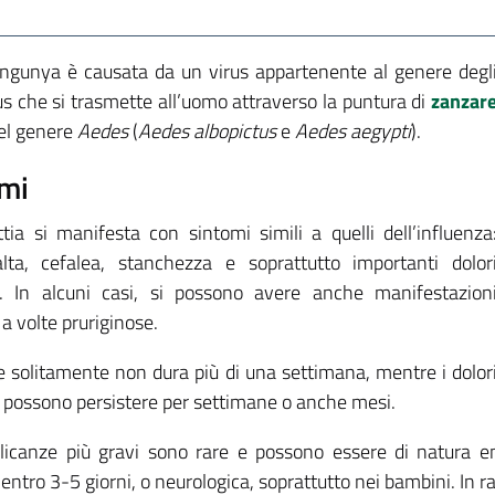
ngunya è causata da un virus appartenente al genere degl
us che si trasmette all’uomo attraverso la puntura di
zanzar
del genere
Aedes
(
Aedes albopictus
e
Aedes aegypti
).
mi
tia si manifesta con sintomi simili a quelli dell’influenza
lta, cefalea, stanchezza e soprattutto importanti dolor
ri. In alcuni casi, si possono avere anche manifestazion
a volte pruriginose.
e solitamente non dura più di una settimana, mentre i dolor
ri possono persistere per settimane o anche mesi.
icanze più gravi sono rare e possono essere di natura e
ntro 3-5 giorni, o neurologica, soprattutto nei bambini. In r