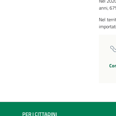
Nel 2020 
anni, 67
Nel terr
importati
Co
PER I CITTADINI