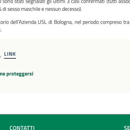
sono stati segnalati gli ultimi 3 casi confermati (tutti asso
% di sesso maschile e nessun decesso).
itorio dell'Azienda USL di Bologna, nel periodo compreso tra 
.
LINK
me proteggersi
CONTATTI
S