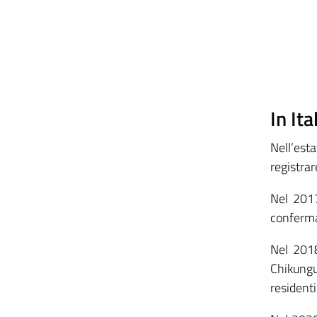
In Ita
Nell’est
registra
Nel 2017
conferma
Nel 2018
Chikungu
residenti 