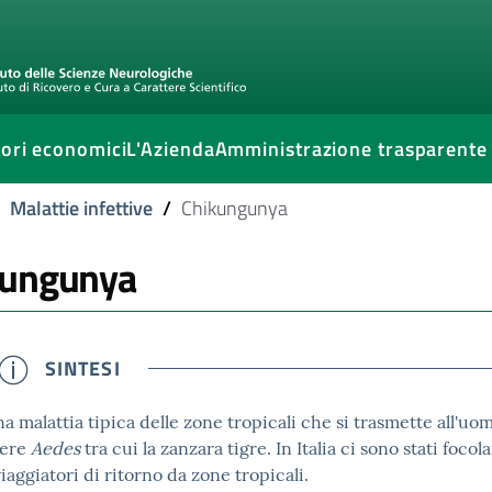
ori economici
L'Azienda
Amministrazione trasparente
Malattie infettive
/
Chikungunya
kungunya
SINTESI
a malattia tipica delle zone tropicali che si trasmette all'uo
ere
Aedes
tra cui la zanzara tigre. In Italia ci sono stati foc
iaggiatori di ritorno da zone tropicali.