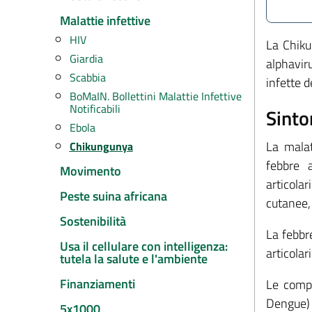
Malattie infettive
HIV
La Chiku
Giardia
alphavir
Scabbia
infette 
BoMaIN. Bollettini Malattie Infettive
Notificabili
Sinto
Ebola
La malat
Chikungunya
febbre a
Movimento
articola
Peste suina africana
cutanee, 
Sostenibilità
La febbr
Usa il cellulare con intelligenza:
articola
tutela la salute e l'ambiente
Finanziamenti
Le compl
Dengue) e
5x1000