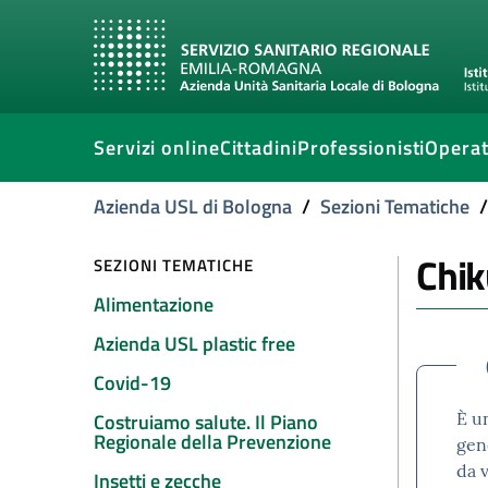
Servizi online
Cittadini
Professionisti
Operat
Azienda USL di Bologna
/
Sezioni Tematiche
/
Chi
SEZIONI TEMATICHE
Alimentazione
Azienda USL plastic free
Covid-19
È un
Costruiamo salute. Il Piano
Regionale della Prevenzione
gen
da v
Insetti e zecche