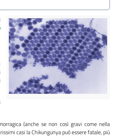
i
e
:
i
i
i
morragica (anche se non così gravi come nella
arissimi casi la Chikungunya può essere fatale, più