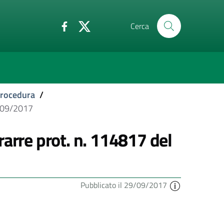
Cerca
 procedura
/
9/09/2017
rarre prot. n. 114817 del
Pubblicato il 29/09/2017