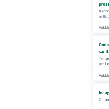
pross
Il ser
nella p
Pubbl
Ondat
sanit
Temper
per i 
Pubbl
Inaug
Gioved