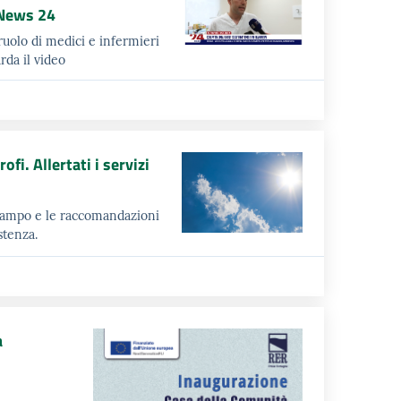
 News 24
 ruolo di medici e infermieri
arda il video
fi. Allertati i servizi
 campo e le raccomandazioni
stenza.
a