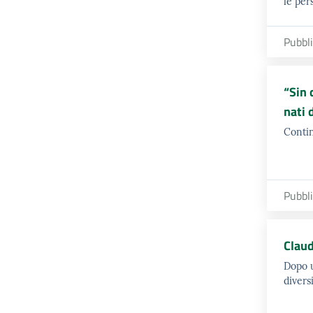
le per
Pubbl
“Sin 
nati 
Contin
Pubbl
Claud
Dopo u
divers