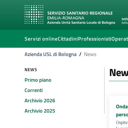
Servizi online
Cittadini
Professionisti
Operat
Azienda USL di Bologna
/
News
New
NEWS
Primo piano
Correnti
Archivio 2026
Ondat
Archivio 2025
perso
Ospite