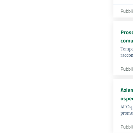
Pubbl
Prose
comun
Temper
raccom
Pubbl
Azien
osped
All’Os
promuo
Pubbl