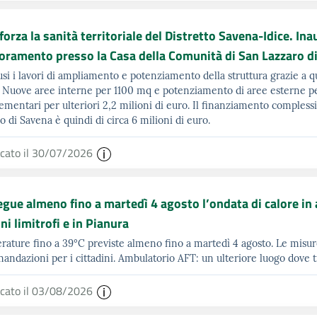
fforza la sanità territoriale del Distretto Savena-Idice. Ina
oramento presso la Casa della Comunità di San Lazzaro d
si i lavori di ampliamento e potenziamento della struttura grazie a q
i. Nuove aree interne per 1100 mq e potenziamento di aree esterne 
mentari per ulteriori 2,2 milioni di euro. Il finanziamento compless
o di Savena è quindi di circa 6 milioni di euro.
icato il 30/07/2026
gue almeno fino a martedì 4 agosto l’ondata di calore in 
i limitrofi e in Pianura
ature fino a 39°C previste almeno fino a martedì 4 agosto. Le misu
andazioni per i cittadini. Ambulatorio AFT: un ulteriore luogo dove t
icato il 03/08/2026