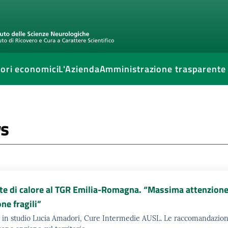
ori economici
L'Azienda
Amministrazione trasparente
s
e di calore al TGR Emilia-Romagna. “Massima attenzione 
ne fragili”
 in studio Lucia Amadori, Cure Intermedie AUSL. Le raccomandazioni e