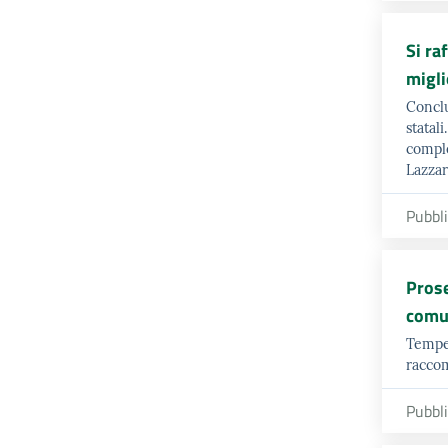
Si ra
migli
Conclu
statal
comple
Lazzar
Pubbl
Prose
comun
Temper
raccom
Pubbl