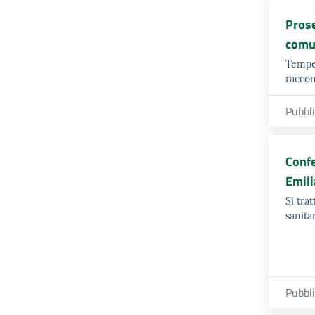
Prose
comun
Temper
raccom
Pubbl
Confe
Emil
Si tra
sanitar
Pubbl