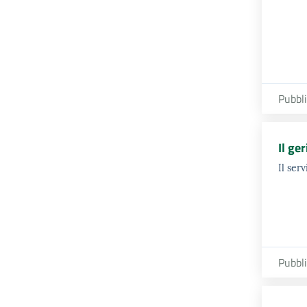
Pubbl
Il ge
Il ser
Pubbl