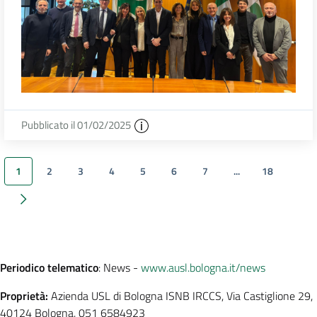
Pubblicato il 01/02/2025
1
2
3
4
5
6
7
...
18
Successivi 20 elementi
Periodico telematico
: News -
www.ausl.bologna.it/news
Proprietà:
Azienda USL di Bologna ISNB IRCCS, Via Castiglione 29,
40124 Bologna. 051 6584923