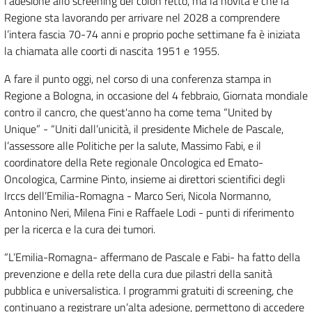
l’adesione allo screening del colon retto, ma la novità è che la
Regione sta lavorando per arrivare nel 2028 a comprendere
l’intera fascia 70-74 anni e proprio poche settimane fa è iniziata
la chiamata alle coorti di nascita 1951 e 1955.
A fare il punto oggi, nel corso di una conferenza stampa in
Regione a Bologna, in occasione del 4 febbraio, Giornata mondiale
contro il cancro, che quest'anno ha come tema “United by
Unique” - “Uniti dall’unicità, il presidente Michele de Pascale,
l’assessore alle Politiche per la salute, Massimo Fabi, e il
coordinatore della Rete regionale Oncologica ed Emato-
Oncologica, Carmine Pinto, insieme ai direttori scientifici degli
Irccs dell’Emilia-Romagna - Marco Seri, Nicola Normanno,
Antonino Neri, Milena Fini e Raffaele Lodi - punti di riferimento
per la ricerca e la cura dei tumori.
“L’Emilia-Romagna- affermano de Pascale e Fabi- ha fatto della
prevenzione e della rete della cura due pilastri della sanità
pubblica e universalistica. I programmi gratuiti di screening, che
continuano a registrare un’alta adesione, permettono di accedere