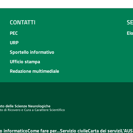
CONTATTI
S
PEC
El
URP
Sportello informativo
Ufficio stampa
Redazione multimediale
o informatico
Come fare per...
Servizio civile
Carta dei servizi
L'AUS