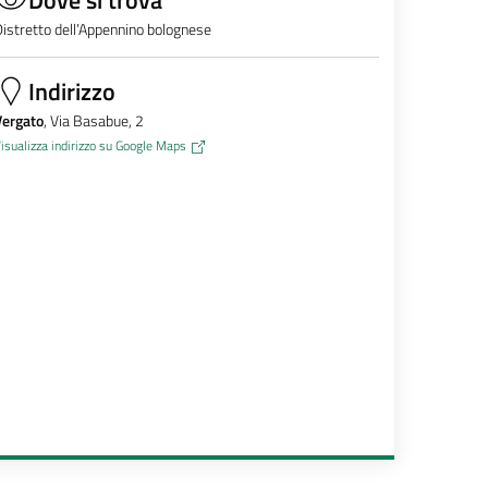
istretto dell’Appennino bolognese
Indirizzo
Vergato
, Via Basabue, 2
isualizza indirizzo su Google Maps