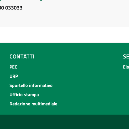
800 033033
CONTATTI
S
PEC
El
URP
Sportello informativo
Ufficio stampa
Redazione multimediale