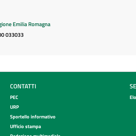
Regione Emilia Romagna
800 033033
CONTATTI
S
PEC
El
URP
Sportello informativo
Ufficio stampa
Redazione multimediale