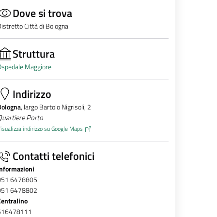
Dove si trova
istretto Città di Bologna
Struttura
Ospedale Maggiore
Indirizzo
Bologna
, largo Bartolo Nigrisoli, 2
Quartiere Porto
isualizza indirizzo su Google Maps
Contatti telefonici
Informazioni
051 6478805
051 6478802
Centralino
516478111