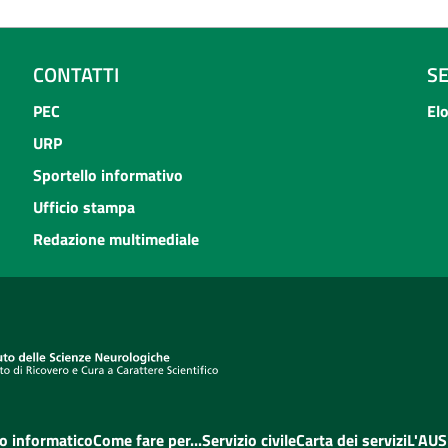
CONTATTI
S
PEC
El
URP
Sportello informativo
Ufficio stampa
Redazione multimediale
o informatico
Come fare per...
Servizio civile
Carta dei servizi
L'AUS