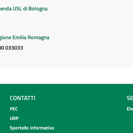
Azienda USL di Bologna
Regione Emilia Romagna
800 033033
CONTATTI
S
PEC
El
URP
Sportello informativo