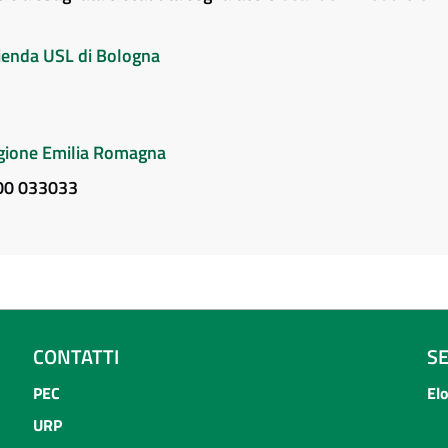
Azienda USL di Bologna
Regione Emilia Romagna
800 033033
CONTATTI
S
PEC
El
URP