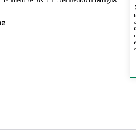
o riferimento è costituito dal
medico di famiglia.
ne
d
d
d