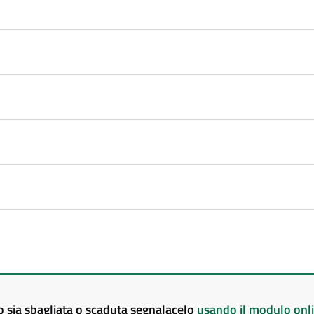
to sia sbagliata o scaduta segnalacelo
usando il modulo onl