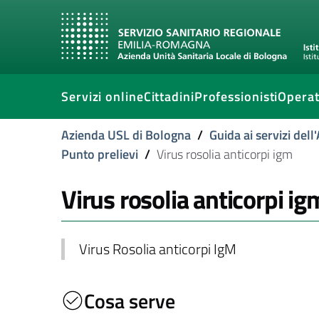
Servizi online
Cittadini
Professionisti
Operat
Azienda USL di Bologna
/
Guida ai servizi del
Punto prelievi
/
Virus rosolia anticorpi igm
Virus rosolia anticorpi ig
Virus Rosolia anticorpi IgM
Cosa serve