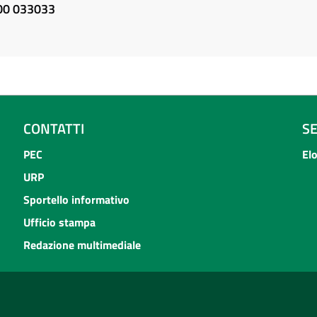
800 033033
CONTATTI
S
PEC
El
URP
Sportello informativo
Ufficio stampa
Redazione multimediale