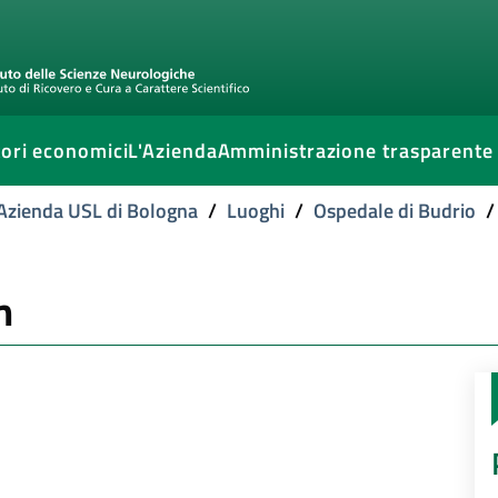
ori economici
L'Azienda
Amministrazione trasparente
l'Azienda USL di Bologna
/
Luoghi
/
Ospedale di Budrio
/
m