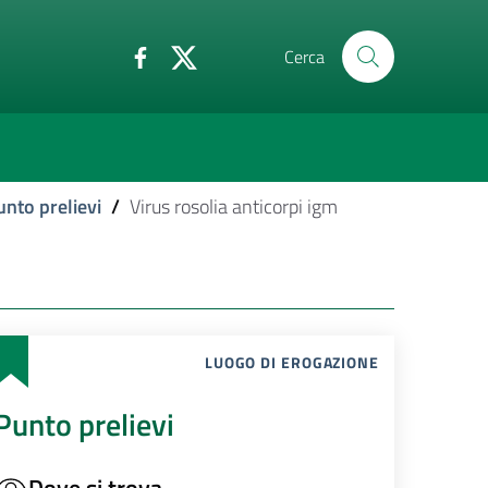
Cerca
unto prelievi
/
Virus rosolia anticorpi igm
LUOGO DI EROGAZIONE
Punto prelievi
Dove si trova