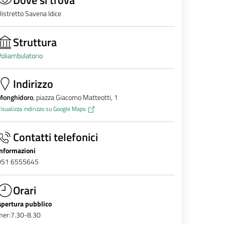
istretto Savena Idice
Struttura
oliambulatorio
Indirizzo
Monghidoro
, piazza Giacomo Matteotti, 1
isualizza indirizzo su Google Maps
Contatti telefonici
Informazioni
051 6555645
Orari
Apertura pubblico
mer:7.30-8.30