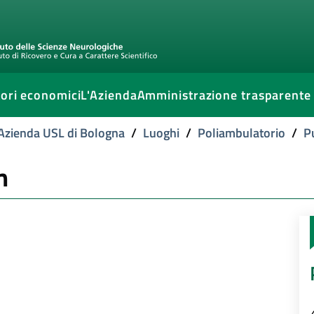
ori economici
L'Azienda
Amministrazione trasparente
l'Azienda USL di Bologna
/
Luoghi
/
Poliambulatorio
/
P
m