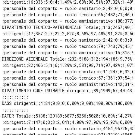
;dirigenti;16;336;5;0;4;1,49%;2,68%;98,51%;97,32%;1,49%

;personale del comparto - ruolo sanitario;2;42;0;0;0;0,
;personale del comparto - ruolo tecnico;66;1482;71;46;6
;personale del comparto - ruolo amministrativo;180;3772
DIPARTIMENTO TECNICO-PATRIMONIALE Totale;;113;2457;90;7
;dirigenti;17;357;2;7;22;2,52%;8,68%;97,48%;91,32%;0,56%
;personale del comparto - ruolo sanitario;2;42;0;0;3;0,
;personale del comparto - ruolo tecnico;79;1743;79;45;1
;personale del comparto - ruolo amministrativo;15;315;9
DIREZIONE AZIENDALE Totale;;232;5188;312;194;185;9,75%;
;dirigenti;22;466;5;1;6;1,29%;2,58%;98,71%;97,42%;1,07%

;personale del comparto - ruolo sanitario;11;247;6;32;6
;personale del comparto - ruolo tecnico;57;1361;97;54;5
;personale del comparto - ruolo amministrativo;142;3114
DIPARTIMENTO CURE PRIMARIE dirigenti;;89;1909;57;40;43;
;;;;;;;;;;;

DASS dirigenti;;4;84;0;0;0;0,00%;0,00%;100,00%;100,00%;0
;;;;;;;;;;;

DATER Totale;;5138;120189;6877;5256;5020;10,09%;14,27%;
;dirigenti;7;147;0;3;3;2,04%;4,08%;97,96%;95,92%;0,00%

;personale del comparto - ruolo sanitario;4154;96725;48
;personale del comparto - ruolo tecnico;971;23191;1965;