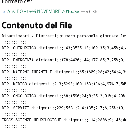
Formato csv
Ausl BO - tassi NOVEMBRE 2016.csv
— 4.6 KB
Contenuto del file
Dipartimenti / Distretti;;numero personale;giornate lav
;;;;;;;;;;;

DIP. CHIRURGICO dirigenti;;143;3535;13;109;35;3,45%;4,4
;;;;;;;;;;;

DIP. EMERGENZA dirigenti;;178;4426;144;177;85;7,25%;9,1
;;;;;;;;;;;

DIP. MATERNO INFANTILE dirigenti;;65;1609;28;42;54;4,35
;;;;;;;;;;;

DIP. MEDICO dirigenti;;213;5293;100;163;136;4,97%;7,54%
;;;;;;;;;;;

DIP. ONCOLOGICO dirigenti;;68;1596;24;8;35;2,01%;4,20%;
;;;;;;;;;;;

DIP. SERVIZI dirigenti;;229;5581;214;135;217;6,25%;10,1
;;;;;;;;;;;

IRCCS SCIENZE NEUROLOGICHE dirigenti;;114;2806;9;146;46
;;;;;;;;;;;
