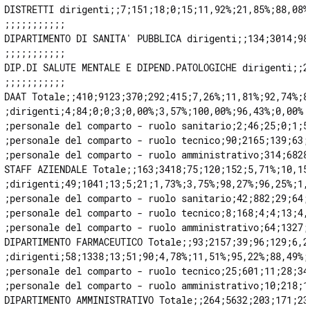
DISTRETTI dirigenti;;7;151;18;0;15;11,92%;21,85%;88,08%;
;;;;;;;;;;;

DIPARTIMENTO DI SANITA' PUBBLICA dirigenti;;134;3014;98
;;;;;;;;;;;

DIP.DI SALUTE MENTALE E DIPEND.PATOLOGICHE dirigenti;;2
;;;;;;;;;;;

DAAT Totale;;410;9123;370;292;415;7,26%;11,81%;92,74%;88
;dirigenti;4;84;0;0;3;0,00%;3,57%;100,00%;96,43%;0,00%

;personale del comparto - ruolo sanitario;2;46;25;0;1;5
;personale del comparto - ruolo tecnico;90;2165;139;63;
;personale del comparto - ruolo amministrativo;314;6828
STAFF AZIENDALE Totale;;163;3418;75;120;152;5,71%;10,15
;dirigenti;49;1041;13;5;21;1,73%;3,75%;98,27%;96,25%;1,2
;personale del comparto - ruolo sanitario;42;882;29;64;
;personale del comparto - ruolo tecnico;8;168;4;4;13;4,
;personale del comparto - ruolo amministrativo;64;1327;
DIPARTIMENTO FARMACEUTICO Totale;;93;2157;39;96;129;6,2
;dirigenti;58;1338;13;51;90;4,78%;11,51%;95,22%;88,49%;0
;personale del comparto - ruolo tecnico;25;601;11;28;34
;personale del comparto - ruolo amministrativo;10;218;1
DIPARTIMENTO AMMINISTRATIVO Totale;;264;5632;203;171;23