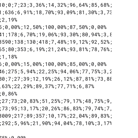
10;0;7;23;3,36%;14,32%;96,64%;85,68%;0,00%

1;636;6,91%;18,70%;93,09%;81,30%;3,73%

2,19%

5;0,00%;12,50%;100,00%;87,50%;0,00%

41;178;6,70%;19,06%;93,30%;80,94%;3,89%

3590;138;130;418;7,48%;19,12%;92,52%;80,88%;3,
65;80;353;6,19%;21,24%;93,81%;78,76%;2,77%

1,18%

6;0,00%;15,00%;100,00%;85,00%;0,00%

46;275;5,94%;22,25%;94,06%;77,75%;3,20%

80;7;27;39;12,19%;26,12%;87,81%;73,88%;2,50%

63%;22,29%;89,37%;77,71%;6,87%

0,86%

;27;73;20,83%;51,25%;79,17%;48,75%;9,58%

;73;95;13,17%;20,26%;86,83%;79,74%;7,69%

3009;217;89;357;10,17%;22,04%;89,83%;77,96%;7,
;292;5,96%;21,90%;94,04%;78,10%;3,17%

5%;0,00%
