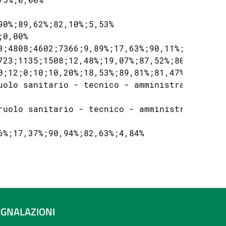
0%;89,62%;82,10%;5,53%

0,00%

3;4808;4602;7366;9,89%;17,63%;90,11%;82,37%;5,
723;1135;1508;12,48%;19,07%;87,52%;80,93%;7,53
0;12;0;10;10,20%;18,53%;89,81%;81,47%;10,00%

uolo sanitario - tecnico - amministrativo;;24
ruolo sanitario - tecnico - amministrativo;;1
%;17,37%;90,94%;82,63%;4,84%

EGNALAZIONI