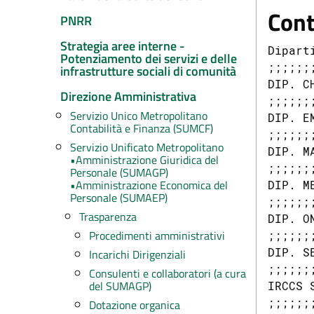
Cont
PNRR
Strategia aree interne -
Dipart
Potenziamento dei servizi e delle
;;;;;;;
infrastrutture sociali di comunità
DIP. C
Direzione Amministrativa
;;;;;;;
Servizio Unico Metropolitano
DIP. E
Contabilità e Finanza (SUMCF)
;;;;;;;
Servizio Unificato Metropolitano
DIP. M
•Amministrazione Giuridica del
;;;;;;;
Personale (SUMAGP)
•Amministrazione Economica del
DIP. M
Personale (SUMAEP)
;;;;;;;
Trasparenza
DIP. O
Procedimenti amministrativi
;;;;;;;
DIP. S
Incarichi Dirigenziali
;;;;;;;
Consulenti e collaboratori (a cura
del SUMAGP)
IRCCS 
;;;;;;;
Dotazione organica