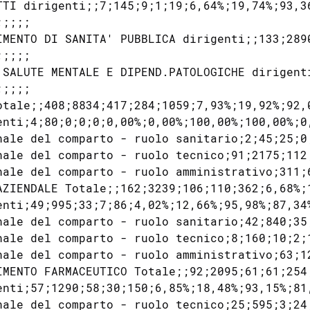
TTI dirigenti;;7;145;9;1;19;6,64%;19,74%;93,36
;;;;

IMENTO DI SANITA' PUBBLICA dirigenti;;133;289
;;;;

 SALUTE MENTALE E DIPEND.PATOLOGICHE dirigent
;;;;

otale;;408;8834;417;284;1059;7,93%;19,92%;92,0
enti;4;80;0;0;0;0,00%;0,00%;100,00%;100,00%;0,
nale del comparto - ruolo sanitario;2;45;25;0
nale del comparto - ruolo tecnico;91;2175;112
nale del comparto - ruolo amministrativo;311;
AZIENDALE Totale;;162;3239;106;110;362;6,68%;1
enti;49;995;33;7;86;4,02%;12,66%;95,98%;87,34%
nale del comparto - ruolo sanitario;42;840;35
nale del comparto - ruolo tecnico;8;160;10;2;
nale del comparto - ruolo amministrativo;63;1
IMENTO FARMACEUTICO Totale;;92;2095;61;61;254;
enti;57;1290;58;30;150;6,85%;18,48%;93,15%;81,
nale del comparto - ruolo tecnico;25;595;3;24