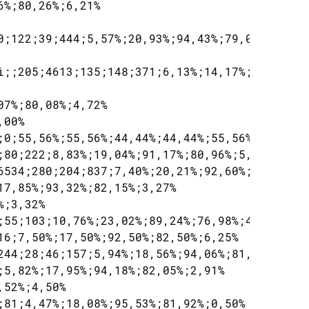
%;80,26%;6,21%

0;122;39;444;5,57%;20,93%;94,43%;79,07%;4,22%

i;;205;4613;135;148;371;6,13%;14,17%;93,87%;85
7%;80,08%;4,72%

00%

;0;55,56%;55,56%;44,44%;44,44%;55,56%

;80;222;8,83%;19,04%;91,17%;80,96%;5,15%

6534;280;204;837;7,40%;20,21%;92,60%;79,79%;4,
7,85%;93,32%;82,15%;3,27%

;3,32%

;55;103;10,76%;23,02%;89,24%;76,98%;4,17%

16;7,50%;17,50%;92,50%;82,50%;6,25%

244;28;46;157;5,94%;18,56%;94,06%;81,44%;2,25%
5,82%;17,95%;94,18%;82,05%;2,91%

52%;4,50%

;81;4,47%;18,08%;95,53%;81,92%;0,50%
