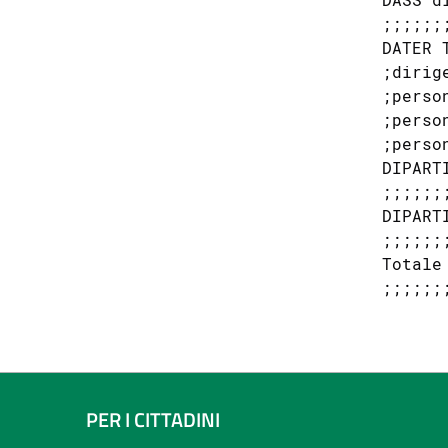
;;;;;;;
DATER 
;dirig
;perso
;perso
;perso
DIPART
;;;;;;;
DIPART
;;;;;;;
Totale
PER I CITTADINI