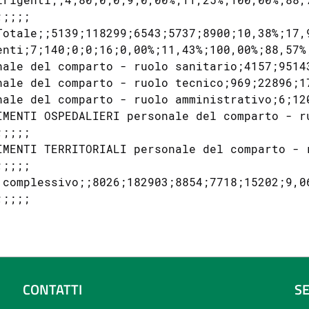
;;;;

Totale;;5139;118299;6543;5737;8900;10,38%;17,9
enti;7;140;0;0;16;0,00%;11,43%;100,00%;88,57%;
nale del comparto - ruolo sanitario;4157;9514
nale del comparto - ruolo tecnico;969;22896;1
nale del comparto - ruolo amministrativo;6;12
IMENTI OSPEDALIERI personale del comparto - r
;;;;

IMENTI TERRITORIALI personale del comparto - 
;;;;

 complessivo;;8026;182903;8854;7718;15202;9,06
CONTATTI
S