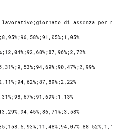
 lavorative;giornate di assenza per malattia;
8,95%;96,58%;91,05%;1,05%

;12,04%;92,68%;87,96%;2,72%

,31%;9,53%;94,69%;90,47%;2,99%

,11%;94,62%;87,89%;2,22%

31%;98,67%;91,69%;1,13%

3,29%;94,45%;86,71%;3,58%

35;158;5,93%;11,48%;94,07%;88,52%;1,19%
