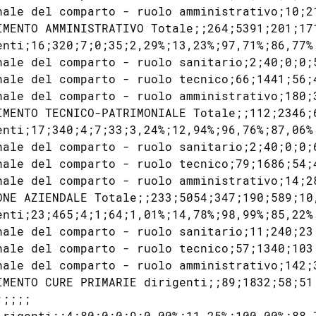
nale del comparto - ruolo amministrativo;10;2
IMENTO AMMINISTRATIVO Totale;;264;5391;201;17
enti;16;320;7;0;35;2,29%;13,23%;97,71%;86,77%;
nale del comparto - ruolo sanitario;2;40;0;0;
nale del comparto - ruolo tecnico;66;1441;56;
nale del comparto - ruolo amministrativo;180;
IMENTO TECNICO-PATRIMONIALE Totale;;112;2346;
enti;17;340;4;7;33;3,24%;12,94%;96,76%;87,06%;
nale del comparto - ruolo sanitario;2;40;0;0;
nale del comparto - ruolo tecnico;79;1686;54;
nale del comparto - ruolo amministrativo;14;2
ONE AZIENDALE Totale;;233;5054;347;190;589;10,
enti;23;465;4;1;64;1,01%;14,78%;98,99%;85,22%;
nale del comparto - ruolo sanitario;11;240;23
nale del comparto - ruolo tecnico;57;1340;103
nale del comparto - ruolo amministrativo;142;
IMENTO CURE PRIMARIE dirigenti;;89;1832;58;51
;;;;

irigenti;;4;80;0;0;9;0,00%;11,25%;100,00%;88,7