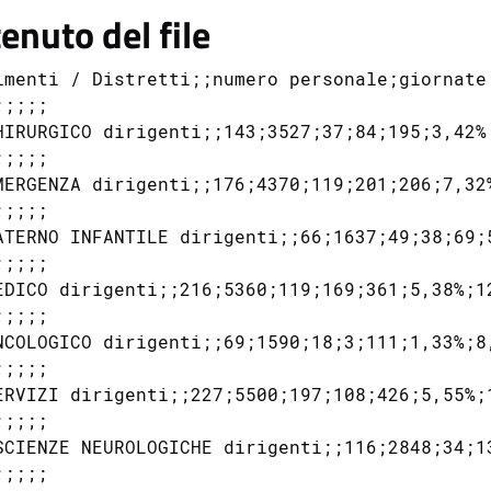
enuto del file
imenti / Distretti;;numero personale;giornate
;;;;

HIRURGICO dirigenti;;143;3527;37;84;195;3,42%;
;;;;

MERGENZA dirigenti;;176;4370;119;201;206;7,32%
;;;;

ATERNO INFANTILE dirigenti;;66;1637;49;38;69;5
;;;;

EDICO dirigenti;;216;5360;119;169;361;5,38%;12
;;;;

NCOLOGICO dirigenti;;69;1590;18;3;111;1,33%;8,
;;;;

ERVIZI dirigenti;;227;5500;197;108;426;5,55%;1
;;;;

SCIENZE NEUROLOGICHE dirigenti;;116;2848;34;1
;;;;
