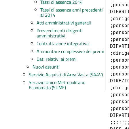
Tassi di assenza 2014
;perso
Tassi di assenza anni precedenti
DIPART
al 2014
;dirig
Atti amministrativi generali
;perso
Provvedimenti dirigenti
;perso
amministrativi
;perso
Contrattazione integrativa
DIPART
Ammontare complessivo dei premi
;dirig
Dati relativi ai premi
;perso
Nuovi assunti
;perso
;perso
Servizio Acquisti di Area Vasta (SAAV)
DIREZI
Servizio Unico Metropolitano
Economato (SUME)
;dirig
;perso
;perso
;perso
DIPART
;;;;;;;
DASS d