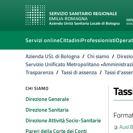
Servizi online
Cittadini
Professionisti
Operat
Azienda USL di Bologna
/
Chi siamo
/
Direzi
Servizio Unificato Metropolitano •Amministra
Trasparenza
/
Tassi di assenza
/
Tassi d'asse
Tass
CHI SIAMO
Direzione Generale
Direzione Sanitaria
Format
Direzione Attività Socio-Sanitarie
Ausl 
Pareri della Corte dei Conti