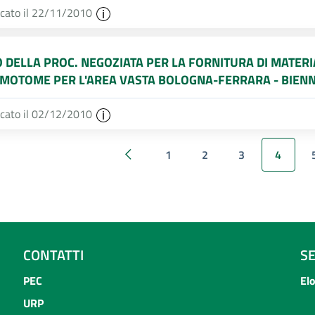
icato il 22/11/2010
O DELLA PROC. NEGOZIATA PER LA FORNITURA DI MATE
OTOME PER L'AREA VASTA BOLOGNA-FERRARA - BIEN
icato il 02/12/2010
1
2
3
4
Precedenti 20 elementi
CONTATTI
S
PEC
El
URP