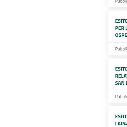
Pubbl
ESIT
PER 
OSPE
Pubbl
ESIT
RELA
SAN 
Pubbl
ESIT
LAPA