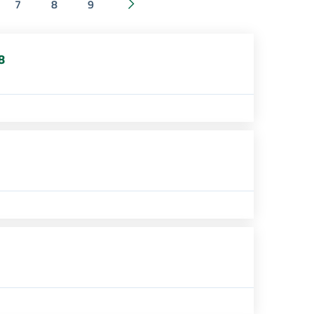
7
8
9
Successivi 30 elementi
8