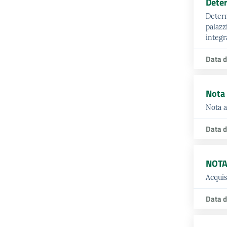
Dete
Determ
palazz
integr
Data d
Nota 
Nota a
Data d
NOTA
Acquis
Data d