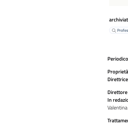
archiviat
Profes
Periodico
Proprietà
Direttric
Direttore
In redazi
Valentina
Trattamen