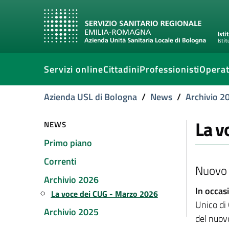
Servizi online
Cittadini
Professionisti
Operat
Azienda USL di Bologna
/
News
/
Archivio 2
La v
NEWS
Primo piano
Correnti
Nuovo 
Archivio 2026
In occas
La voce dei CUG - Marzo 2026
Unico di 
Archivio 2025
del nuov