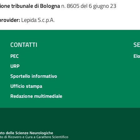
ione tribunale di Bologna
n. 8605 del 6 giugno 23
provider:
Lepida S.c.p.A.
CONTATTI
S
PEC
El
URP
Sportello informativo
Ufficio stampa
Redazione multimediale