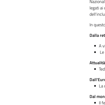
Nazionale
legati ai
dell'incl
In quest
Dalla re
A v
Le 
Attualità
Ted
Dall'Eu
La 
Dal mo
Il 