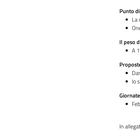
Punto di
La 
One
Il peso 
A 1
Proposte
Dar
Io 
Giornate
Feb
In allega