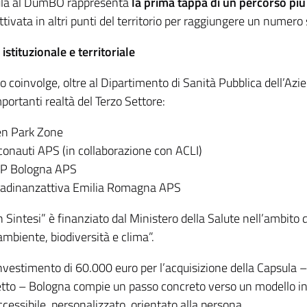
ula al DumBO rappresenta
la prima tappa di un percorso pi
ttivata in altri punti del territorio per raggiungere un numero
istituzionale e territoriale
to coinvolge, oltre al Dipartimento di Sanità Pubblica dell’A
ortanti realtà del Terzo Settore:
n Park Zone
onauti APS (in collaborazione con ACLI)
P Bologna APS
tadinanzattiva Emilia Romagna APS
in Sintesi” è finanziato dal Ministero della Salute nell’amb
ambiente, biodiversità e clima”.
nvestimento di 60.000 euro per l’acquisizione della Capsula –
etto – Bologna compie un passo concreto verso un modello in
ccessibile, personalizzato, orientato alla persona.