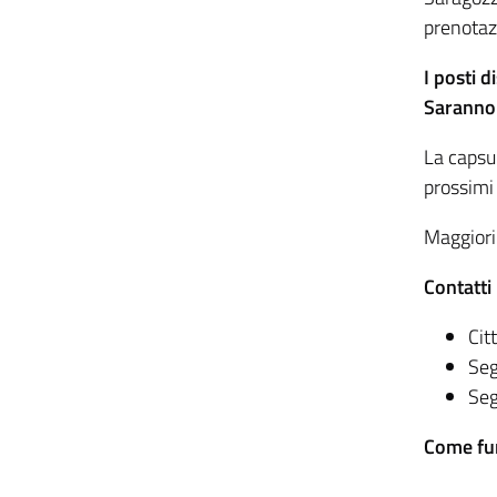
prenotaz
I posti d
Saranno 
La capsul
prossimi
Maggiori
Contatti
Cit
Seg
Seg
Come fun