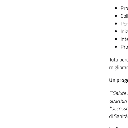
Pro
Col
Per
Ini
Int
Pro
Tutti pe
migliora
Un proge
““Salute 
quartieri
l’accesso
di Sanità