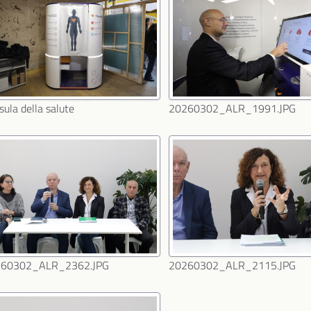
sula della salute
20260302_ALR_1991.JPG
260302_ALR_2362.JPG
20260302_ALR_2115.JPG