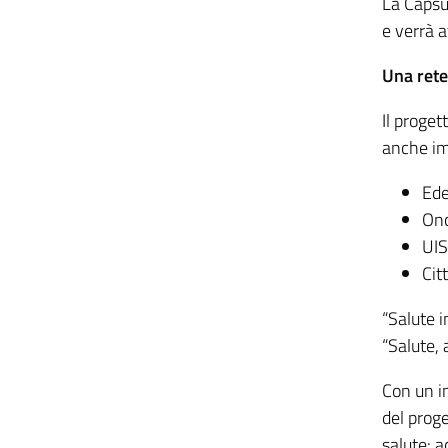
La Caps
e verrà a
Una rete 
Il proget
anche imp
Ede
Onc
UIS
Cit
“Salute 
“Salute, 
Con un i
del prog
salute: a