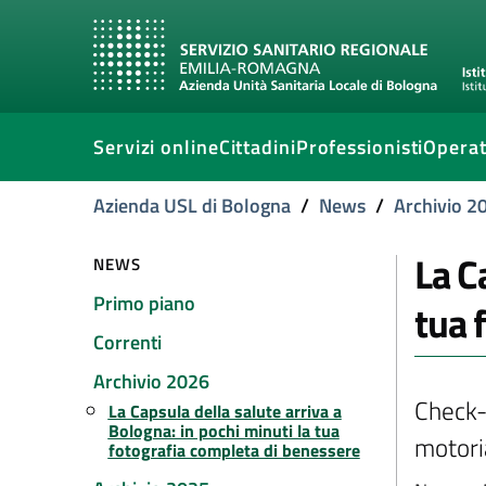
Servizi online
Cittadini
Professionisti
Operat
Azienda USL di Bologna
/
News
/
Archivio 2
La C
NEWS
Primo piano
tua 
Correnti
Archivio 2026
Check-
La Capsula della salute arriva a
Bologna: in pochi minuti la tua
motoria
fotografia completa di benessere