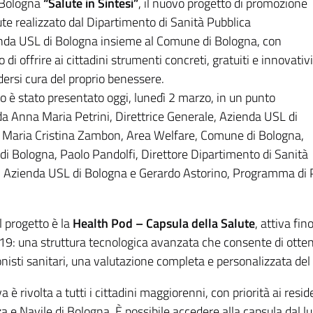
 Bologna
“Salute in Sintesi”
, il nuovo progetto di promozione
ute realizzato dal Dipartimento di Sanità Pubblica
enda USL di Bologna insieme al Comune di Bologna, con
vo di offrire ai cittadini strumenti concreti, gratuiti e innovativi
dersi cura del proprio benessere.
to è stato presentato oggi, lunedì 2 marzo, in un punto
a Anna Maria Petrini,
Direttrice Generale, Azienda USL di
 Maria Cristina Zambon, Area Welfare, Comune di Bologna,
i Bologna, Paolo Pandolfi, Direttore Dipartimento di Sanità
, Azienda USL di Bologna
e
Gerardo Astorino, Programma di P
l progetto è la
Health Pod – Capsula della Salute
, attiva fi
19: una struttura tecnologica avanzata che consente di ottene
nisti sanitari, una valutazione completa e personalizzata del p
iva è rivolta a tutti i cittadini maggiorenni, con priorità ai resi
 e Navile di Bologna. È possibile accedere alla capsula dal lun