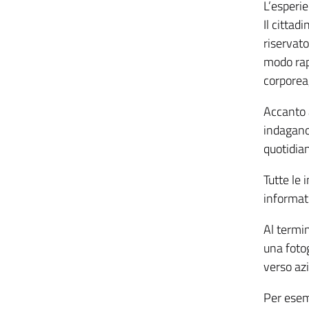
L’esperi
Il citta
riservato
modo rapi
corporea
Accanto a
indagano:
quotidia
Tutte le 
informati
Al termin
una fotog
verso az
Per esem