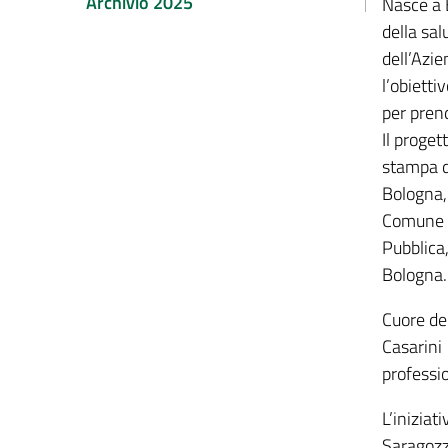
Archivio 2025
Nasce a
della sal
dell’Azi
l’obietti
per pren
Il proget
stampa d
Bologna,
Comune d
Pubblica
Bologna
.
Cuore de
Casarini 
professio
L’iniziat
Saragozza