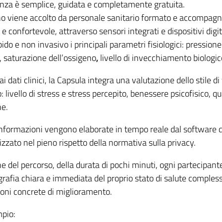
enza è semplice, guidata e completamente gratuita.
dino viene accolto da personale sanitario formato e accompagn
 e confortevole, attraverso sensori integrati e dispositivi digi
do e non invasivo i principali parametri fisiologici: pressio
, saturazione dell’ossigeno
,
livello di invecchiamento biologico
i dati clinici, la Capsula integra una valutazione dello stile di 
 livello di stress e stress percepito, benessere psicofisico, qua
ne.
informazioni vengono elaborate in tempo reale dal software de
zzato nel pieno rispetto della normativa sulla privacy.
e del percorso, della durata di pochi minuti, ogni partecipant
rafia chiara e immediata del proprio stato di salute compless
ioni concrete di miglioramento.
pio: