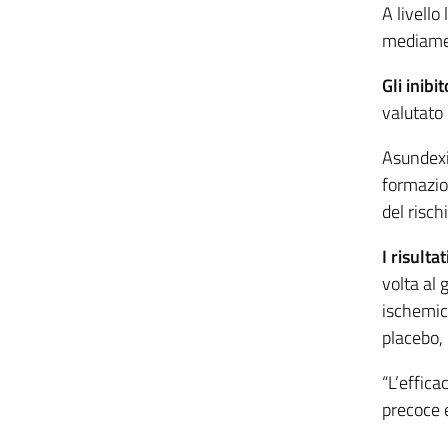
A livello
mediamen
Gli inibi
valutato 
Asundexia
formazio
del risc
I risultat
volta al 
ischemico
placebo, 
“L’effica
precoce e