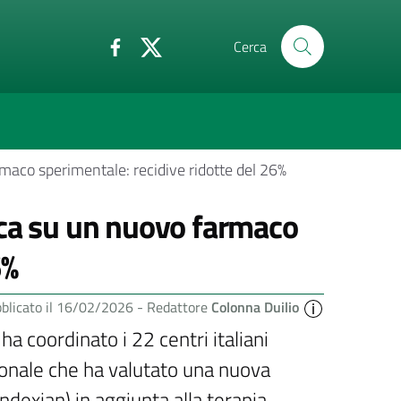
Cerca
armaco sperimentale: recidive ridotte del 26%
cerca su un nuovo farmaco
6%
blicato il 16/02/2026 -
Redattore
Colonna Duilio
a coordinato i 22 centri italiani
ionale che ha valutato una nuova
undexian) in aggiunta alla terapia