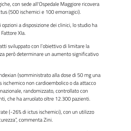
logiche, con sede all'Ospedale Maggiore ricovera
ctus (500 ischemici e 100 emorragici).
 opzioni a disposizione dei clinici, lo studio ha
 Fattore XIa.
tti sviluppato con l’obiettivo di limitare la
enza però determinare un aumento significativo
sundexian (somministrato alla dose di 50 mg una
ctus ischemico non cardioembolico o da attacco
ternazionale, randomizzato, controllato con
nti, che ha arruolato oltre 12.300 pazienti.
rate (-26% di ictus ischemici), con un utilizzo
sicurezza”, commenta Zini.