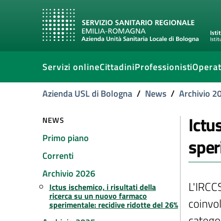
Servizi online
Cittadini
Professionisti
Operat
Azienda USL di Bologna
/
News
/
Archivio 2
Ictu
NEWS
Primo piano
sper
Correnti
Archivio 2026
L'IRCCS
Ictus ischemico, i risultati della
ricerca su un nuovo farmaco
coinvo
sperimentale: recidive ridotte del 26%
categor