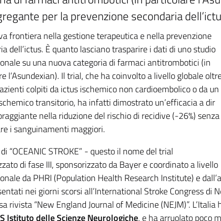
gregante per la prevenzione secondaria dell’ict
a frontiera nella gestione terapeutica e nella prevenzione
a dell’ictus. È quanto lasciano trasparire i dati di uno studio
ionale su una nuova categoria di farmaci antitrombotici (in
re l’Asundexian). Il trial, che ha coinvolto a livello globale oltr
azienti colpiti da ictus ischemico non cardioembolico o da un
schemico transitorio, ha infatti dimostrato un’efficacia a dir
raggiante nella riduzione del rischio di recidive (-26%) senza
e i sanguinamenti maggiori.
ti di “OCEANIC STROKE” - questo il nome del trial
ato di fase III, sponsorizzato da Bayer e coordinato a livello
ionale da PHRI (Population Health Research Institute) e dal
sentati nei giorni scorsi all’International Stroke Congress d
sa rivista “New England Journal of Medicine (NEJM)”. L’Italia h
S Istituto delle Scienze Neurologiche
, e ha arruolato poco 