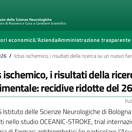
ori economici
L'Azienda
Amministrazione trasparente
026
/
Ictus ischemico, i risultati della ricerca su un nuovo f
s ischemico, i risultati della ri
imentale: recidive ridotte del 2
Pub
 Istituto delle Scienze Neurologiche di Bologna h
lti nello studio OCEANIC-STROKE, trial internaz
ia di farmaci antitrombotici (in particolare l’As