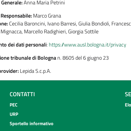
e Generale:
Anna Maria Petrini
 Responsabile:
Marco Grana
one:
Cecilia Baroncini, Ivano Barresi, Giulia Bondioli, Francesc
 Mignacca, Marcello Radighieri, Giorgia Sottile
to dei dati personali
:
https://www.ausl.bologna.it/privacy
ione tribunale di Bologna
n. 8605 del 6 giugno 23
provider:
Lepida S.c.p.A.
CONTATTI
S
PEC
El
URP
Sportello informativo