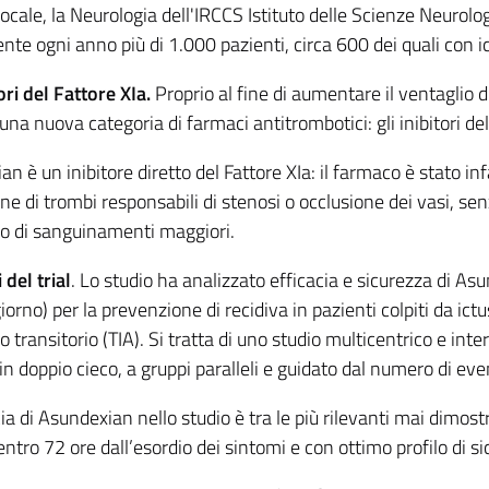
 locale, la Neurologia dell'IRCCS Istituto delle Scienze Neuro
te ogni anno più di 1.000 pazienti, circa 600 dei quali con i
tori del Fattore XIa.
Proprio al fine di aumentare il ventaglio di
una nuova categoria di farmaci antitrombotici: gli inibitori del
n è un inibitore diretto del Fattore XIa: il farmaco è stato infa
ne di trombi responsabili di stenosi o occlusione dei vasi, s
hio di sanguinamenti maggiori.
i del trial
. Lo studio ha analizzato efficacia e sicurezza di A
giorno) per la prevenzione di recidiva in pazienti colpiti da i
 transitorio (TIA). Si tratta di uno studio multicentrico e in
in doppio cieco, a gruppi paralleli e guidato dal numero di eve
cia di Asundexian nello studio è tra le più rilevanti mai dimost
ntro 72 ore dall’esordio dei sintomi e con ottimo profilo di 