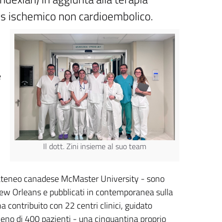
us ischemico non cardioembolico.
e
Il dott. Zini insieme al suo team
l’ateneo canadese McMaster University - sono
i New Orleans e pubblicati in contemporanea sulla
a contribuito con 22 centri clinici, guidato
meno di 400 pazienti - una cinquantina proprio