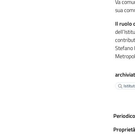
Va comun
sua comm
Il ruolo
dell’Isti
contribut
Stefano F
Metropoli
archiviat
Istitu
Periodico
Proprietà