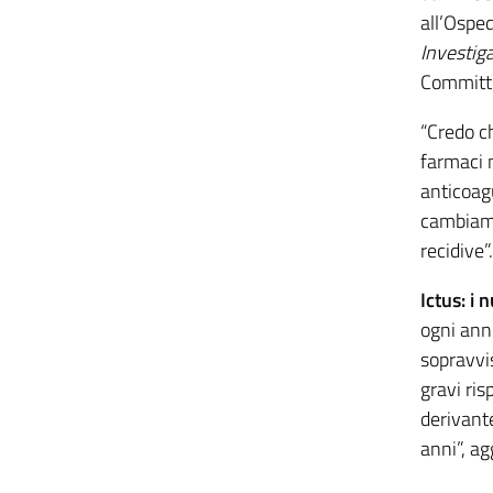
all’Ospe
Investig
Committe
“Credo ch
farmaci n
anticoagu
cambiamen
recidive”.
Ictus: i 
ogni anno
sopravvi
gravi ris
derivant
anni”, ag