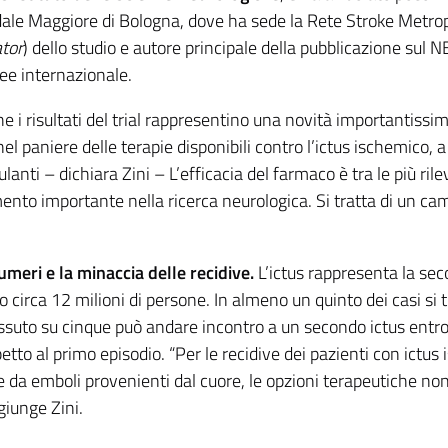
dale Maggiore di Bologna, dove ha sede la Rete Stroke Metro
ator
) dello studio e autore principale della pubblicazione sul 
e internazionale.
e i risultati del trial rappresentino una novità importantissi
el paniere delle terapie disponibili contro l’ictus ischemico, a
lanti – dichiara Zini – L’efficacia del farmaco è tra le più ri
to importante nella ricerca neurologica. Si tratta di un cambi
numeri e la minaccia delle recidive.
L’ictus rappresenta la sec
 circa 12 milioni di persone. In almeno un quinto dei casi si tr
ssuto su cinque può andare incontro a un secondo ictus entro 
petto al primo episodio. “Per le recidive dei pazienti con ict
e da emboli provenienti dal cuore, le opzioni terapeutiche no
giunge Zini.