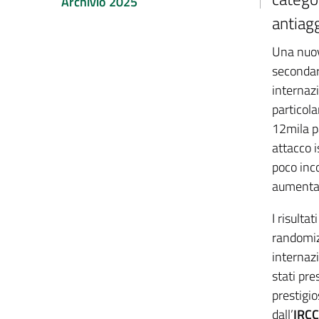
Archivio 2025
antiag
Una nuov
secondari
internaz
particola
12mila p
attacco i
poco inco
aumentar
I risulta
randomizz
internaz
stati pre
prestigio
dall’
IRCC