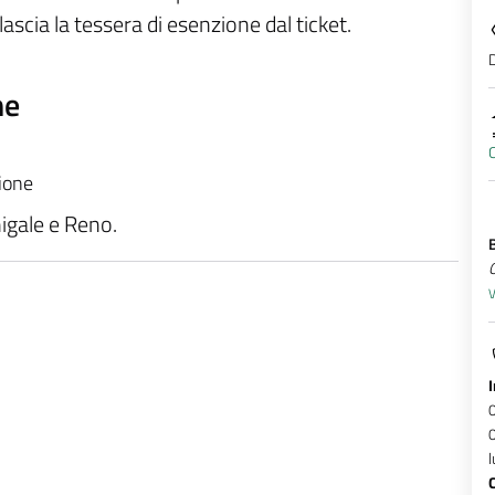
ilascia la tessera di esenzione dal ticket.
D
ne
C
zione
nigale e Reno.
V
0
l