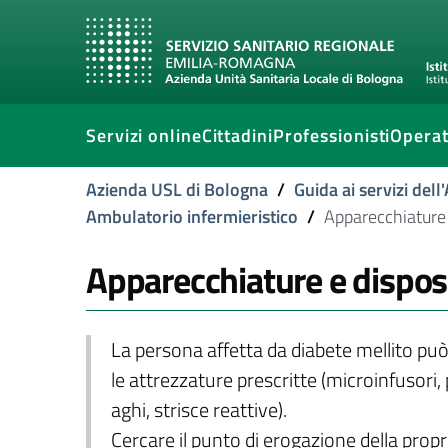
Servizi online
Cittadini
Professionisti
Operat
Azienda USL di Bologna
/
Guida ai servizi del
Ambulatorio infermieristico
/
Apparecchiature 
Apparecchiature e disposi
La persona affetta da diabete mellito può
le attrezzature prescritte (microinfusori, 
aghi, strisce reattive).
Cercare il punto di erogazione della propri