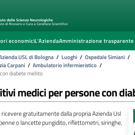
ori economici
L'Azienda
Amministrazione trasparente
l'Azienda USL di Bologna
/
Luoghi
/
Ospedale Simiani
/
izia Carpani
/
Ambulatorio infermieristico
/
 con diabete mellito
tivi medici per persone con dia
 ricevere gratuitamente dalla propria Azienda Usl
penne o lancette pungidito, riflettometri, siringhe,