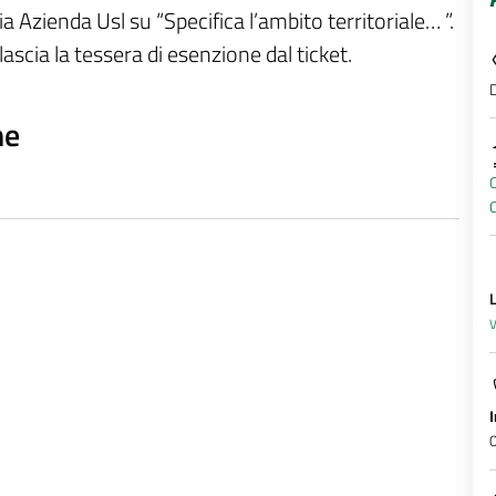
a Azienda Usl su “Specifica l’ambito territoriale… ”.
ilascia la tessera di esenzione dal ticket.
D
ne
O
V