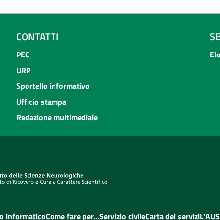
CONTATTI
S
PEC
El
URP
Sportello informativo
Ufficio stampa
Redazione multimediale
o informatico
Come fare per...
Servizio civile
Carta dei servizi
L'AUS