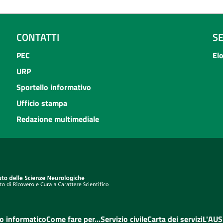
CONTATTI
S
PEC
El
URP
Sportello informativo
Ufficio stampa
Redazione multimediale
o informatico
Come fare per...
Servizio civile
Carta dei servizi
L'AUS