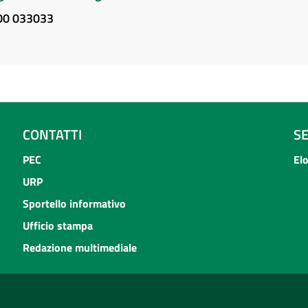
800 033033
CONTATTI
S
PEC
El
URP
Sportello informativo
Ufficio stampa
Redazione multimediale