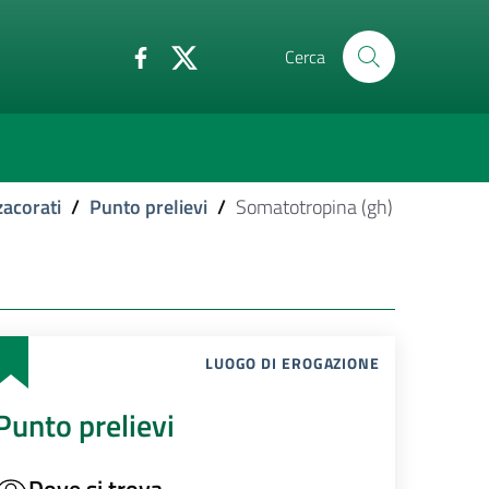
Cerca
acorati
/
Punto prelievi
/
Somatotropina (gh)
LUOGO DI EROGAZIONE
Punto prelievi
Dove si trova