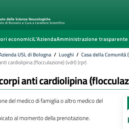
ori economici
L'Azienda
Amministrazione trasparente
l'Azienda USL di Bologna
/
Luoghi
/
Casa della Comunità (
i cardiolipina (flocculazione) (vdrl) (rpr)
pi anti cardiolipina (flocculazi
ione del medico di famiglia o altro medico del
unicato al momento della prenotazione.