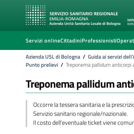
Servizi online
Cittadini
Professionisti
Operat
Azienda USL di Bologna
/
Guida ai servizi del
Punto prelievi
/
Treponema pallidum anticorpi ant
Treponema pallidum anticor
Occorre la tessera sanitaria e la prescriz
Servizio sanitario regionale/nazionale.
Il costo dell'eventuale ticket viene com