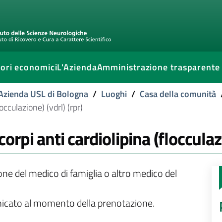
ori economici
L'Azienda
Amministrazione trasparente
l'Azienda USL di Bologna
/
Luoghi
/
Casa della comunità
cculazione) (vdrl) (rpr)
pi anti cardiolipina (flocculazi
ione del medico di famiglia o altro medico del
unicato al momento della prenotazione.