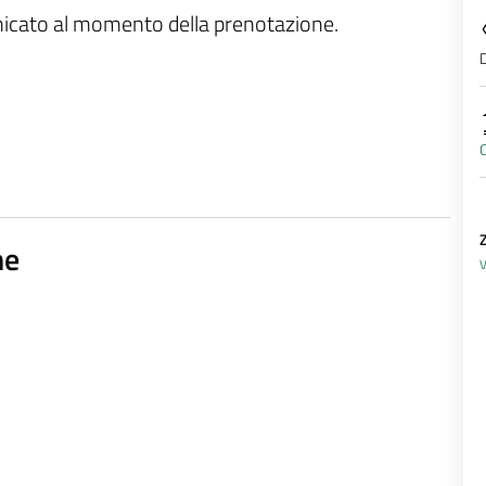
unicato al momento della prenotazione.
D
C
ne
V