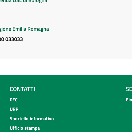
Azienda USL di Bologna
Regione Emilia Romagna
800 033033
CONTATTI
S
PEC
El
URP
Sportello informativo
Ufficio stampa