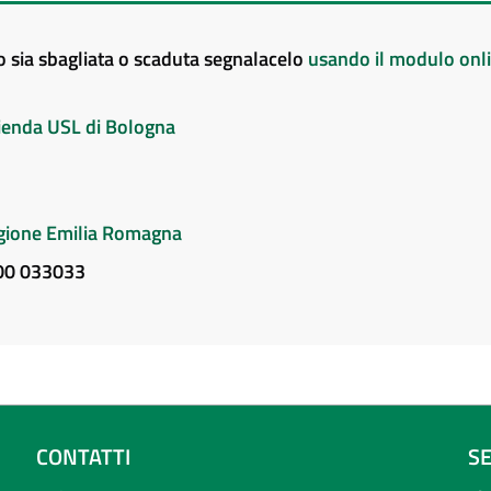
to sia sbagliata o scaduta segnalacelo
usando il modulo onl
Azienda USL di Bologna
Regione Emilia Romagna
800 033033
CONTATTI
S