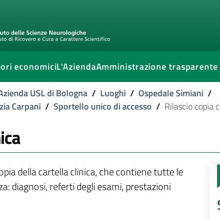
ori economici
L'Azienda
Amministrazione trasparente
l'Azienda USL di Bologna
/
Luoghi
/
Ospedale Simiani
/
izia Carpani
/
Sportello unico di accesso
/
Rilascio copia c
nica
ia della cartella clinica, che contiene tutte le
a: diagnosi, referti degli esami, prestazioni