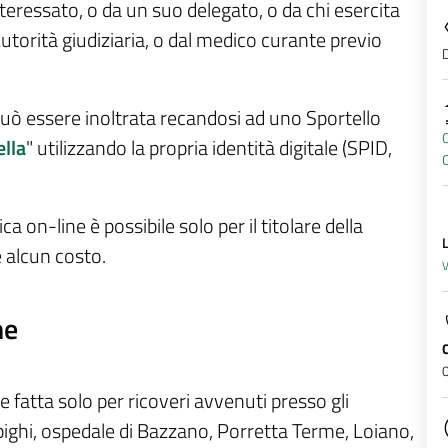
teressato, o da un suo delegato, o da chi esercita
’Autorità giudiziaria, o dal medico curante previo
D
a può essere inoltrata recandosi ad uno Sportello
O
ella
" utilizzando la propria identità digitale (SPID,
ca on-line è possibile solo per il titolare della
 alcun costo.
V
ne
re fatta solo per ricoveri avvenuti presso gli
pighi, ospedale di Bazzano, Porretta Terme, Loiano,