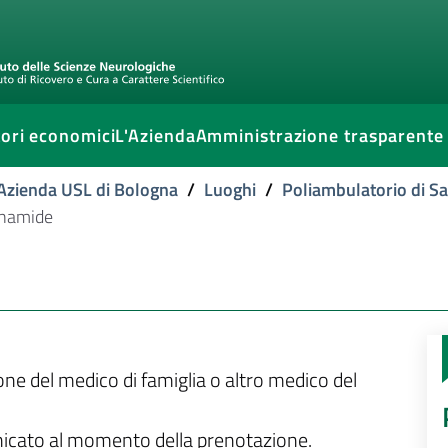
ori economici
L'Azienda
Amministrazione trasparente
l'Azienda USL di Bologna
/
Luoghi
/
Poliambulatorio di S
inamide
ione del medico di famiglia o altro medico del
unicato al momento della prenotazione.