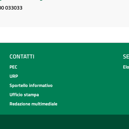
800 033033
CONTATTI
S
PEC
El
URP
Sportello informativo
Ufficio stampa
Redazione multimediale