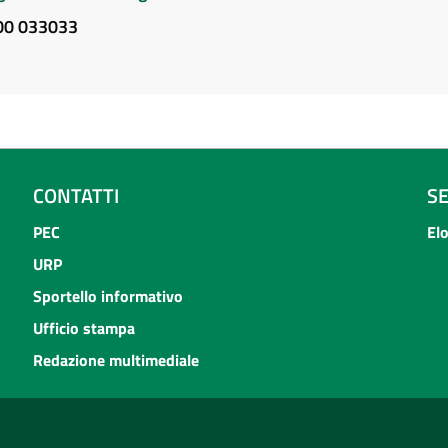
800 033033
CONTATTI
S
PEC
El
URP
Sportello informativo
Ufficio stampa
Redazione multimediale