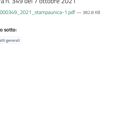
ra n. 349 del 7 ottobre 2021
000349_2021_stampaunica-1.pdf
— 382.8 KB
o sotto:
tti generali