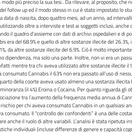
modo più preciso la sua tesi.. Da rilevare, al proposito, che
del follow up ed il modo stesso in cui è stato impostato lo stu
la data di nascita, dopo quattro mesi, ad un anno, ad interva
utilizzando oltre a interviste e test ai soggetti inclusi, anche
do il quadro d’assieme con dati di archivi ospedalieri e di poli
is era del 68.9% e quello di altre sostanze illecite del 26.3%,
1%, da altre sostanze illecite del 6.9%. Ciò è molto importante
no dipendenza, ma solo una parte. Inoltre, non vi era un pass
 infatti mentre tra chi aveva utilizzato altre sostanze illecit
a consumato Cannabis il 63% non era passato all’uso di nessuna
quarto della coorte aveva usato almeno una sostanza illecita
minoranza (il 4%) Eroina o Cocaina. Per quanto riguarda gli obi
sociazione tra l’aumento della frequenza media annua di Canna
 il rischio per chi aveva consumato Cannabis in un qualsiasi a
 consumato. Il “controllo dei confondenti” è una delle costanti 
re anche il ruolo di altre variabili. L’analisi è stata ripetuta i
stiche individuali (incluse differenze di genere e capacità co