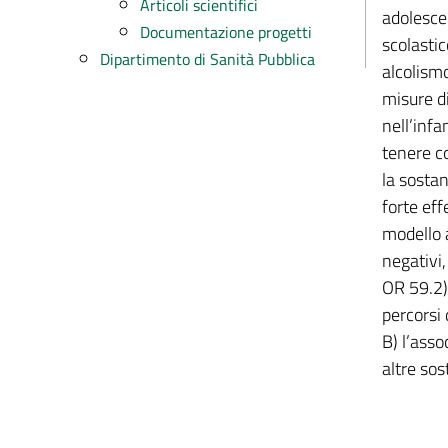
Articoli scientifici
adolesce
Documentazione progetti
scolastic
Dipartimento di Sanità Pubblica
alcolismo
misure di
nell’infa
tenere co
la sosta
forte ef
modello a
negativi,
OR 59.2).
percorsi 
B) l’asso
altre sos