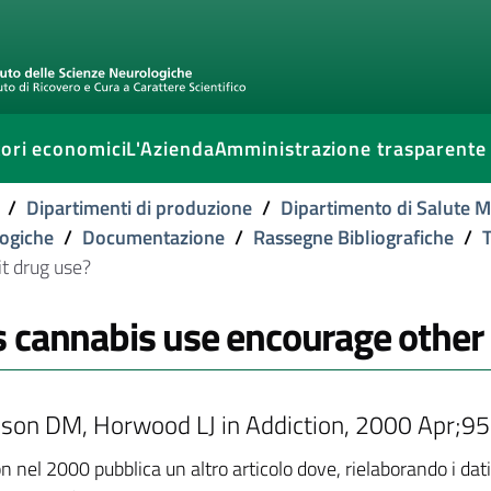
ori economici
L'Azienda
Amministrazione trasparente
/
Dipartimenti di produzione
/
Dipartimento di Salute 
ogiche
/
Documentazione
/
Rassegne Bibliografiche
/
it drug use?
 cannabis use encourage other f
son DM, Horwood LJ in Addiction, 2000 Apr;9
n nel 2000 pubblica un altro articolo dove, rielaborando i da