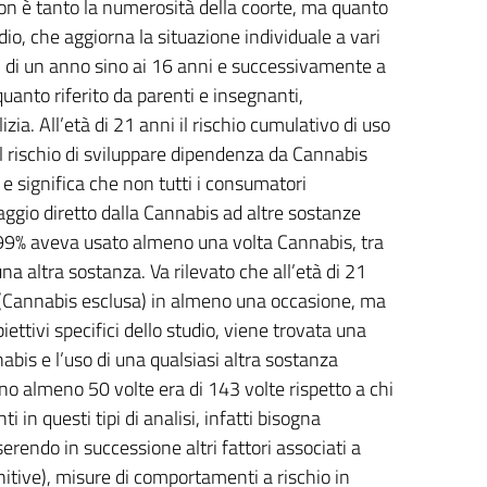
 non è tanto la numerosità della coorte, ma quanto
dio, che aggiorna la situazione individuale a vari
lli di un anno sino ai 16 anni e successivamente a
 quanto riferito da parenti e insegnanti,
zia. All’età di 21 anni il rischio cumulativo di uso
 il rischio di sviluppare dipendenza da Cannabis
 e significa che non tutti i consumatori
aggio diretto dalla Cannabis ad altre sostanze
e il 99% aveva usato almeno una volta Cannabis, tra
 altra sostanza. Va rilevato che all’età di 21
 (Cannabis esclusa) in almeno una occasione, ma
ettivi specifici dello studio, viene trovata una
bis e l’uso di una qualsiasi altra sostanza
nno almeno 50 volte era di 143 volte rispetto a chi
in questi tipi di analisi, infatti bisogna
nserendo in successione altri fattori associati a
gnitive), misure di comportamenti a rischio in