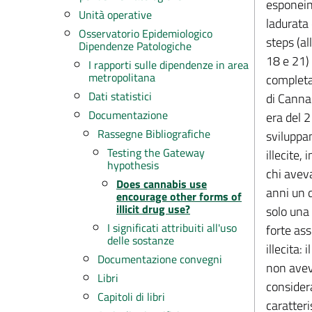
esponein 
Unità operative
ladurata 
Osservatorio Epidemiologico
steps (al
Dipendenze Patologiche
18 e 21) 
I rapporti sulle dipendenze in area
metropolitana
completan
Dati statistici
di Cannab
Documentazione
era del 2
Rassegne Bibliografiche
sviluppa
Testing the Gateway
illecite,
hypothesis
chi avev
Does cannabis use
anni un 
encourage other forms of
illicit drug use?
solo una 
I significati attribuiti all'uso
forte as
delle sostanze
illecita:
Documentazione convegni
non aveva
Libri
considera
Capitoli di libri
caratteri