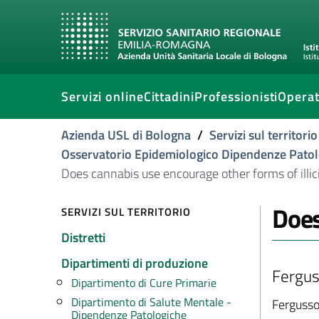
Servizi online
Cittadini
Professionisti
Operat
Azienda USL di Bologna
/
Servizi sul territorio
Osservatorio Epidemiologico Dipendenze Patol
Does cannabis use encourage other forms of illic
Does
SERVIZI SUL TERRITORIO
Distretti
Dipartimenti di produzione
Fergus
Dipartimento di Cure Primarie
Dipartimento di Salute Mentale -
Fergusso
Dipendenze Patologiche