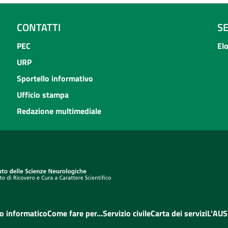
CONTATTI
S
PEC
El
URP
Sportello informativo
Ufficio stampa
Redazione multimediale
o informatico
Come fare per...
Servizio civile
Carta dei servizi
L'AUS