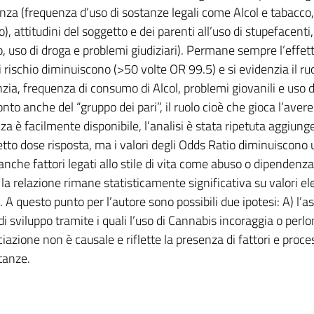
nza (frequenza d’uso di sostanze legali come Alcol e tabacco
o), attitudini del soggetto e dei parenti all’uso di stupefacenti
, uso di droga e problemi giudiziari). Permane sempre l’effet
 rischio diminuiscono (>50 volte OR 99.5) e si evidenzia il ru
nzia, frequenza di consumo di Alcol, problemi giovanili e uso
nto anche del “gruppo dei pari”, il ruolo cioè che gioca l’ave
nza è facilmente disponibile, l’analisi è stata ripetuta aggi
fetto dose risposta, ma i valori degli Odds Ratio diminuiscono
nche fattori legati allo stile di vita come abuso o dipendenz
 la relazione rimane statisticamente significativa su valori 
 A questo punto per l’autore sono possibili due ipotesi: A) l’as
di sviluppo tramite i quali l’uso di Cannabis incoraggia o perlo
ciazione non è causale e riflette la presenza di fattori e proc
tanze.