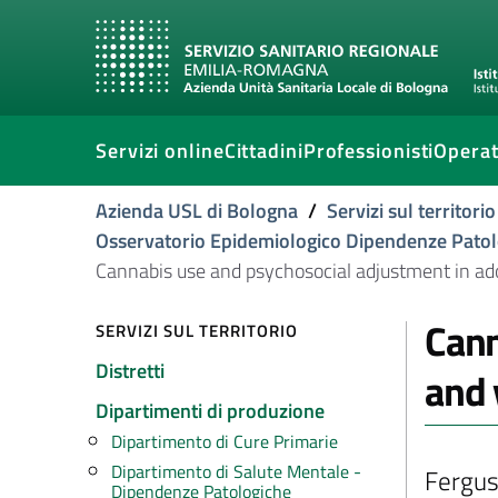
Servizi online
Cittadini
Professionisti
Operat
Azienda USL di Bologna
/
Servizi sul territorio
Osservatorio Epidemiologico Dipendenze Patol
Cannabis use and psychosocial adjustment in a
Cann
SERVIZI SUL TERRITORIO
Distretti
and 
Dipartimenti di produzione
Dipartimento di Cure Primarie
Dipartimento di Salute Mentale -
Fergus
Dipendenze Patologiche