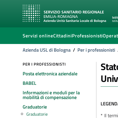
Servizi online
Cittadini
Professionisti
Operat
Azienda USL di Bologna
/
Per i professionisti
Stat
PER I PROFESSIONISTI
Posta elettronica aziendale
Univ
BABEL
Informazioni e moduli per la
mobilità di compensazione
LEGEND
Graduatorie
Graduatorie
* Il term