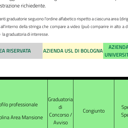
strazione richiedente.
nti graduatorie seguono l'ordine alfabetico rispetto a ciascuna area (diri
all'interno della stringa che compare a video (può comparire in alto a dest
 la graduatoria di interesse.
AZIEND
EA RISERVATA
AZIENDA USL DI BOLOGNA
UNIVERSI
Graduatoria
ofilo professionale
di
Spe
Congiunto
Concorso /
Spe
plina Area Mansione
Avviso