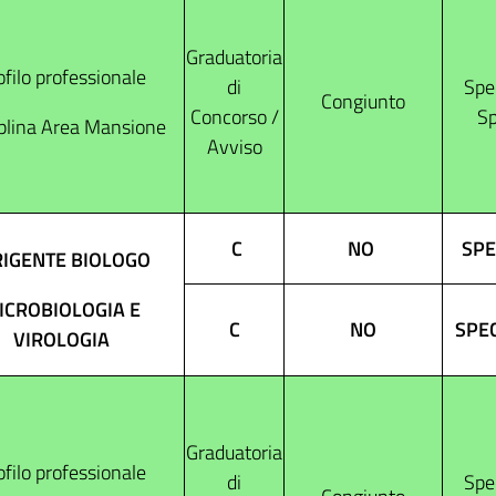
Graduatoria
ofilo professionale
di
Spec
Congiunto
Concorso /
Sp
plina Area Mansione
Avviso
C
NO
SPE
RIGENTE BIOLOGO
ICROBIOLOGIA E
C
NO
SPE
VIROLOGIA
Graduatoria
ofilo professionale
di
Spec