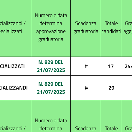
Numero e data
ializzandi /
determina
Scadenza
Totale
Gra
ecializzati
approvazione
graduatoria
candidati
agg
graduatoria
N. 829 DEL
CIALIZZATI
#
17
24
21/07/2025
N. 829 DEL
CIALIZZANDI
#
29
21/07/2025
Numero e data
ializzandi /
determina
Scadenza
Totale
Gra