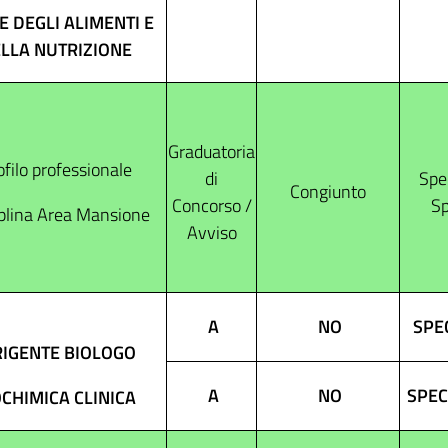
E DEGLI ALIMENTI E
LLA NUTRIZIONE
Graduatoria
ofilo professionale
di
Spec
Congiunto
Concorso /
Sp
plina Area Mansione
Avviso
A
NO
SPEC
RIGENTE BIOLOGO
A
NO
SPEC
OCHIMICA CLINICA