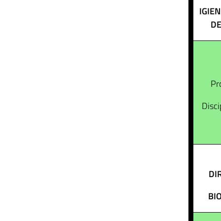
IGIEN
DE
Pr
Disci
DI
BI