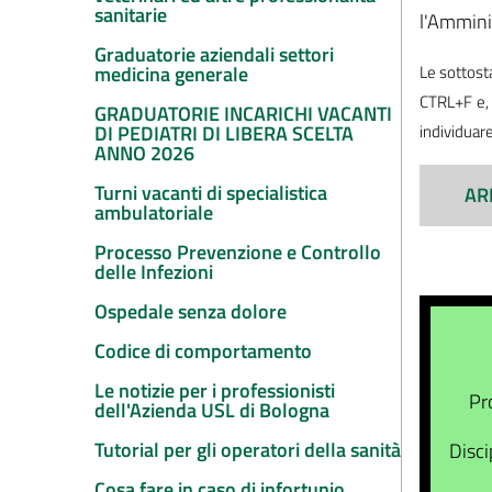
sanitarie
l'Ammini
Graduatorie aziendali settori
Le sottosta
medicina generale
CTRL+F e, 
GRADUATORIE INCARICHI VACANTI
individuare
DI PEDIATRI DI LIBERA SCELTA
ANNO 2026
Turni vacanti di specialistica
AR
ambulatoriale
Processo Prevenzione e Controllo
delle Infezioni
Ospedale senza dolore
Codice di comportamento
Le notizie per i professionisti
Pr
dell'Azienda USL di Bologna
Tutorial per gli operatori della sanità
Disci
Cosa fare in caso di infortunio