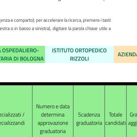
genza e comparto); per accelerare la ricerca, premere i tasti
ra o in basso a sinistra), digitare la parola chiave utile a
A OSPEDALIERO-
ISTITUTO ORTOPEDICO
AZIEND
TARIA DI BOLOGNA
RIZZOLI
Numero e data
cializzati /
determina
Scadenza
Totale
Gra
cializzandi
approvazione
graduatoria
candidati
agg
graduatoria