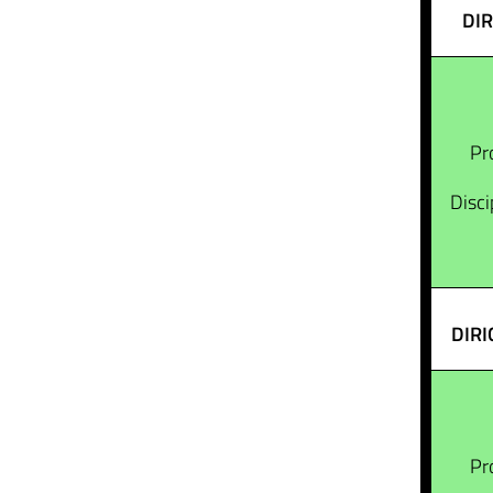
DIR
Pr
Disci
DIRI
Pr