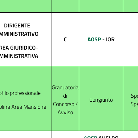
DIRIGENTE
MMINISTRATIVO
C
AOSP
- IOR
REA GIURIDICO-
MMINISTRATIVA
Graduatoria
ofilo professionale
di
Spe
Congiunto
Concorso /
Spe
plina Area Mansione
Avviso