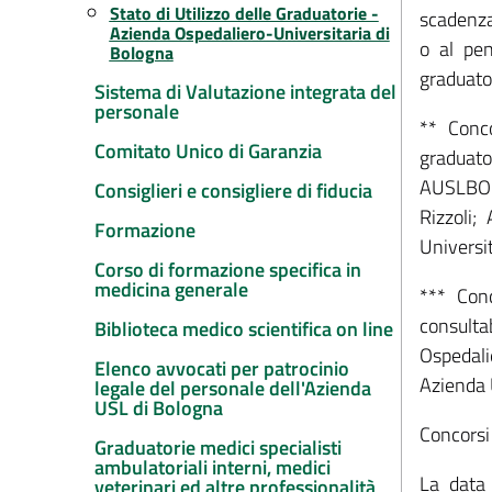
Stato di Utilizzo delle Graduatorie -
scadenza 
Azienda Ospedaliero-Universitaria di
o al pen
Bologna
graduator
Sistema di Valutazione integrata del
personale
** Conc
Comitato Unico di Garanzia
graduato
AUSLBO -
Consiglieri e consigliere di fiducia
Rizzoli
Formazione
Universit
Corso di formazione specifica in
medicina generale
*** Con
consulta
Biblioteca medico scientifica on line
Ospedali
Elenco avvocati per patrocinio
Azienda 
legale del personale dell'Azienda
USL di Bologna
Concorsi
Graduatorie medici specialisti
ambulatoriali interni, medici
La data 
veterinari ed altre professionalità