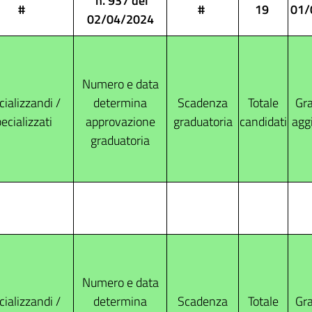
n. 937 del
#
#
19
01/
02/04/2024
Numero e data
ializzandi /
determina
Scadenza
Totale
Gra
ecializzati
approvazione
graduatoria
candidati
agg
graduatoria
Numero e data
ializzandi /
determina
Scadenza
Totale
Gra