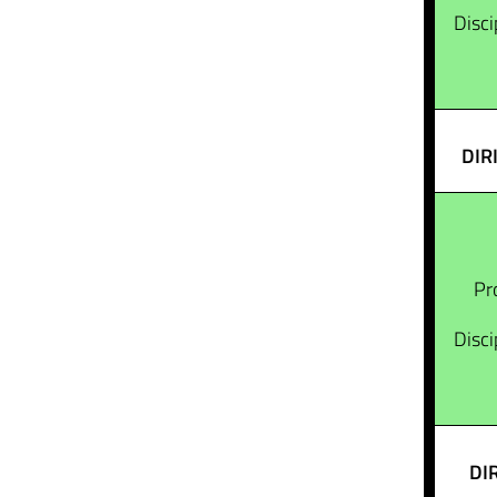
Disci
DIR
Pr
Disci
DI