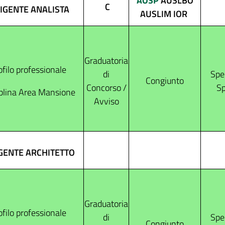
AOSP
AUSLBO
C
IGENTE ANALISTA
AUSLIM IOR
Graduatoria
ofilo professionale
di
Spec
Congiunto
Concorso /
Sp
plina Area Mansione
Avviso
GENTE ARCHITETTO
Graduatoria
ofilo professionale
di
Spec
Congiunto