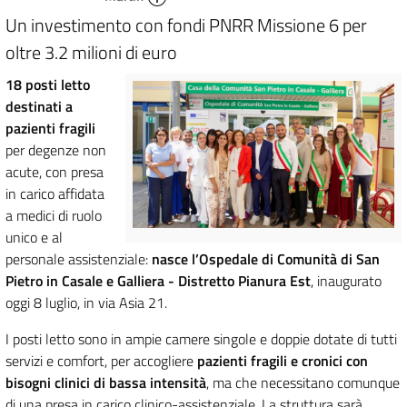
Un investimento con fondi PNRR Missione 6 per
oltre 3.2 milioni di euro
18 posti letto
destinati a
pazienti fragili
per degenze non
acute, con presa
in carico affidata
a medici di ruolo
unico e al
personale assistenziale:
nasce l’Ospedale di Comunità di San
Pietro in Casale e Galliera - Distretto Pianura Est
, inaugurato
oggi 8 luglio, in via Asia 21.
I posti letto sono in ampie camere singole e doppie dotate di tutti
servizi e comfort, per accogliere
pazienti fragili e cronici con
bisogni clinici di bassa intensità
, ma che necessitano comunque
di una presa in carico clinico-assistenziale. La struttura sarà