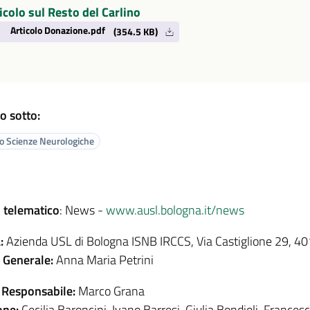
icolo sul Resto del Carlino
Articolo Donazione.pdf
(354.5 KB)
o sotto:
to Scienze Neurologiche
 telematico
: News -
www.ausl.bologna.it/news
:
Azienda USL di Bologna ISNB IRCCS, Via Castiglione 29, 
e Generale:
Anna Maria Petrini
 Responsabile:
Marco Grana
one:
Cecilia Baroncini, Ivano Barresi, Giulia Bondioli, Francesc