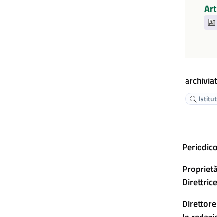
Art
archiviat
Istitu
Periodico
Proprietà
Direttric
Direttore
In redazi