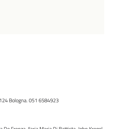
40124 Bologna. 051 6584923
a De Frenza, Ilaria Maria Di Battista, John Kregel,