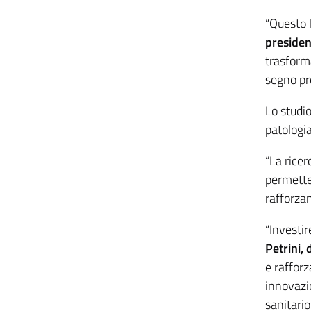
“Questo l
presiden
trasforma
segno pro
Lo studio
patologia
“La ricer
permetter
rafforzan
“Investir
Petrini,
e rafforz
innovazi
sanitario