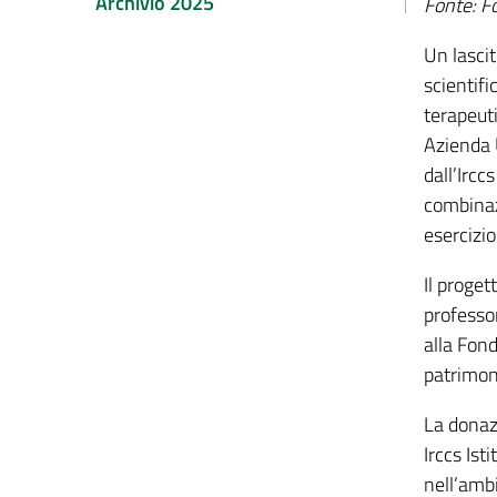
Archivio 2025
Fonte: F
Un lasci
scientif
terapeut
Azienda 
dall’Ircc
combinaz
esercizio
Il proget
professo
alla Fon
patrimoni
La donazi
Irccs Ist
nell’ambi