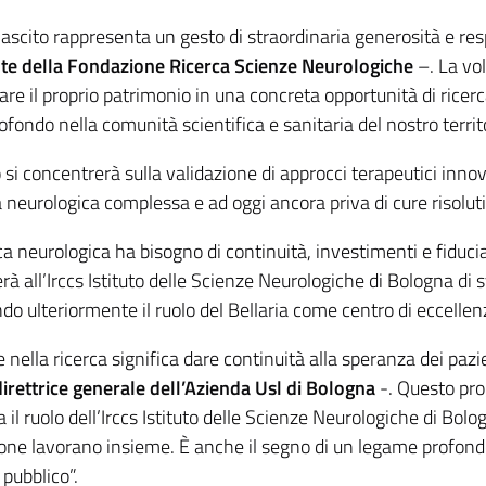
ascito rappresenta un gesto di straordinaria generosità e res
te della Fondazione Ricerca Scienze Neurologiche
–. La vol
re il proprio patrimonio in una concreta opportunità di ricerca
fondo nella comunità scientifica e sanitaria del nostro territo
 si concentrerà sulla validazione di approcci terapeutici inno
 neurologica complessa e ad oggi ancora priva di cure risolut
ca neurologica ha bisogno di continuità, investimenti e fiduc
à all’Irccs Istituto delle Scienze Neurologiche di Bologna di 
do ulteriormente il ruolo del Bellaria come centro di eccellen
e nella ricerca significa dare continuità alla speranza dei pazi
 direttrice generale dell’Azienda Usl di Bologna
-. Questo pro
a il ruolo dell’Irccs Istituto delle Scienze Neurologiche di Bol
one lavorano insieme. È anche il segno di un legame profondo
 pubblico”.