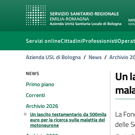
Servizi online
Cittadini
Professionisti
Operat
Azienda USL di Bologna
/
News
/
Archivio 2
Un l
NEWS
Primo piano
mala
Correnti
Archivio 2026
La Fon
Un lascito testamentario da 500mila
euro per la ricerca sulla malattia del
delle 
motoneurone