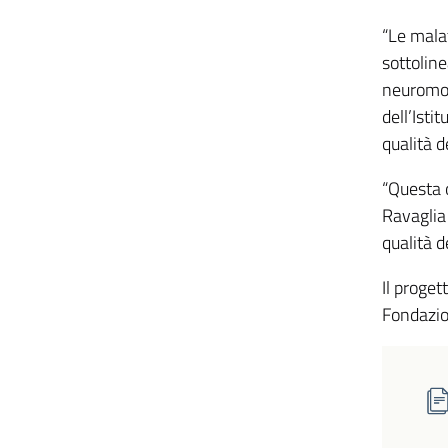
“Le mala
sottoline
neuromodu
dell’Isti
qualità d
“Questa o
Ravaglia 
qualità d
Il proget
Fondazion