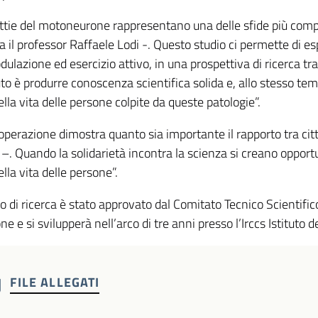
ttie del motoneurone rappresentano una delle sfide più com
a il professor Raffaele Lodi -. Questo studio ci permette di e
lazione ed esercizio attivo, in una prospettiva di ricerca tra
tuto è produrre conoscenza scientifica solida e, allo stesso tem
ella vita delle persone colpite da queste patologie”.
perazione dimostra quanto sia importante il rapporto tra citta
–. Quando la solidarietà incontra la scienza si creano opport
ella vita delle persone”.
to di ricerca è stato approvato dal Comitato Tecnico Scientifi
e e si svilupperà nell’arco di tre anni presso l’Irccs Istituto
FILE ALLEGATI