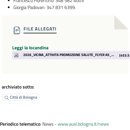
Francesco Fiorentino: 348 582 4003
Giorgia Padovan: 347 831 6399.
FILE ALLEGATI
Leggi la locandina
2026_VICINA_ATTIVITA PROMOZIONE SALUTE_FLYER A5_WEB.pdf
(453.5
archiviato sotto:
Città di Bologna
Periodico telematico
: News -
www.ausl.bologna.it/news