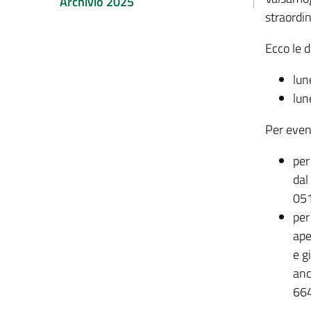
Archivio 2025
straordin
Ecco le d
lun
lun
Per even
per
dal
05
per
ape
e g
anc
66