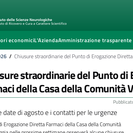
ori economici
L'Azienda
Amministrazione trasparente
026
/
Chiusure straordinarie del Punto di Erogazione Dirett
sure straordinarie del Punto di 
aci della Casa della Comunità 
Pubblicat
e date di agosto e i contatti per le urgenze
 di Erogazione Diretta Farmaci della Casa della Comunità
gia nelle prossime settimane osserverà alcune chiusure