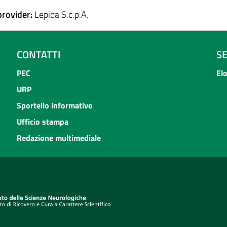
provider:
Lepida S.c.p.A.
CONTATTI
S
PEC
El
URP
Sportello informativo
Ufficio stampa
Redazione multimediale