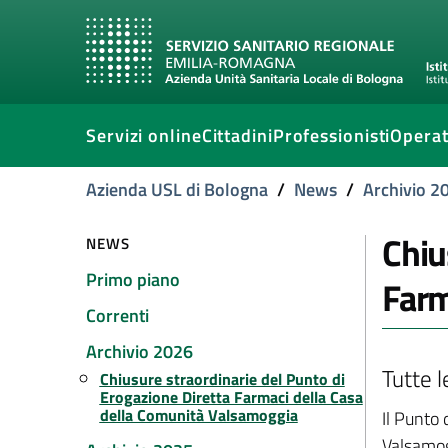
Servizi online
Cittadini
Professionisti
Operat
Azienda USL di Bologna
/
News
/
Archivio 2
Chiu
NEWS
Primo piano
Farm
Correnti
Archivio 2026
Tutte l
Chiusure straordinarie del Punto di
Erogazione Diretta Farmaci della Casa
della Comunità Valsamoggia
Il Punto
Valsamog