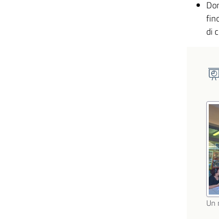
Dom
fin
di 
Un 