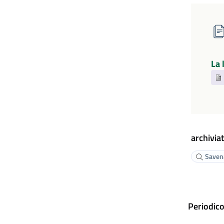
La 
archiviat
Savena
Periodico