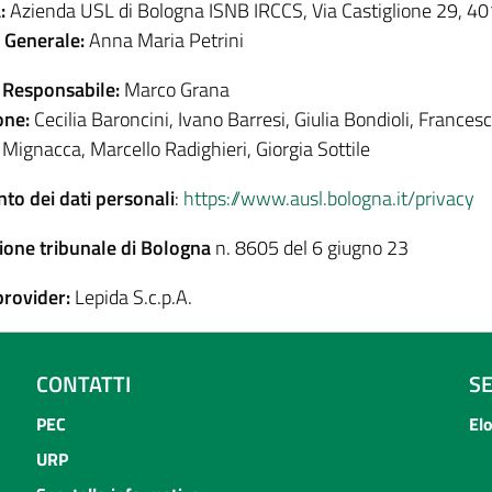
:
Azienda USL di Bologna ISNB IRCCS, Via Castiglione 29, 
e Generale:
Anna Maria Petrini
 Responsabile:
Marco Grana
one:
Cecilia Baroncini, Ivano Barresi, Giulia Bondioli, Francesc
 Mignacca, Marcello Radighieri, Giorgia Sottile
to dei dati personali
:
https://www.ausl.bologna.it/privacy
ione tribunale di Bologna
n. 8605 del 6 giugno 23
provider:
Lepida S.c.p.A.
CONTATTI
S
PEC
El
URP