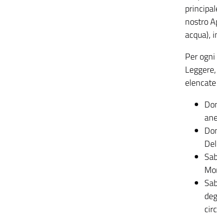
principa
nostro A
acqua), 
Per ogni 
Leggere, 
elencate 
Dom
ane
Dom
Del
Sab
Mon
Sab
deg
cir