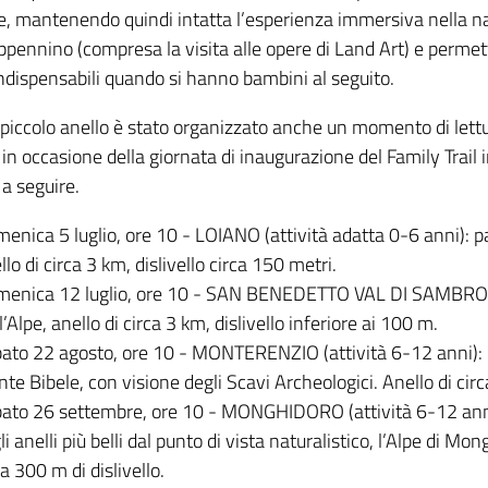
le, mantenendo quindi intatta l’esperienza immersiva nella na
ppennino (compresa la visita alle opere di Land Art) e perme
indispensabili quando si hanno bambini al seguito.
piccolo anello è stato organizzato anche un momento di lettur
in occasione della giornata di inaugurazione del Family Trail
a seguire.
enica 5 luglio, ore 10 - LOIANO (attività adatta 0-6 anni): pa
llo di circa 3 km, dislivello circa 150 metri.
enica 12 luglio, ore 10 - SAN BENEDETTO VAL DI SAMBRO (att
l’Alpe, anello di circa 3 km, dislivello inferiore ai 100 m.
ato 22 agosto, ore 10 - MONTERENZIO (attività 6-12 anni): pa
te Bibele, con visione degli Scavi Archeologici. Anello di cir
ato 26 settembre, ore 10 - MONGHIDORO (attività 6-12 anni)
li anelli più belli dal punto di vista naturalistico, l’Alpe di Mo
ca 300 m di dislivello.