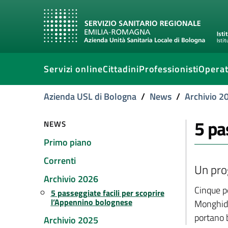
Servizi online
Cittadini
Professionisti
Operat
Azienda USL di Bologna
/
News
/
Archivio 2
5 pa
NEWS
Primo piano
Correnti
Un pro
Archivio 2026
Cinque pe
5 passeggiate facili per scoprire
l’Appennino bolognese
Monghido
portano 
Archivio 2025