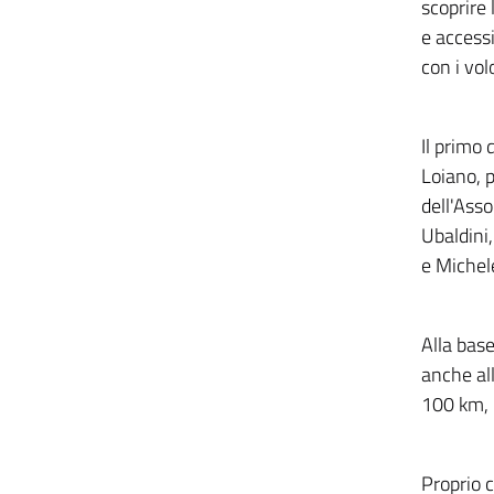
scoprire
e accessi
con i vol
Il primo 
Loiano, p
dell'Asso
Ubaldini,
e Michele
Alla base
anche all
100 km, p
Proprio c