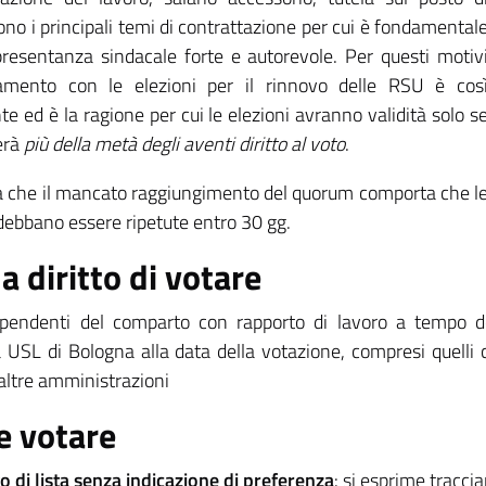
ono i principali temi di contrattazione per cui è fondamental
resentanza sindacale forte e autorevole. Per questi motiv
tamento con le elezioni per il rinnovo delle RSU è cos
e ed è la ragione per cui le elezioni avranno validità solo s
erà
più della metà degli aventi diritto al voto
.
da che il mancato raggiungimento del quorum comporta che l
 debbano essere ripetute entro 30 gg.
a diritto di votare
dipendenti del comparto con rapporto di lavoro a tempo d
a USL di Bologna alla data della votazione, compresi quelli
 altre amministrazioni
 votare
o di lista senza indicazione di preferenza
: si esprime traccia