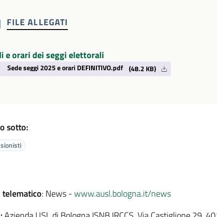
FILE ALLEGATI
i e orari dei seggi elettorali
Sede seggi 2025 e orari DEFINITIVO.pdf
(48.2 KB)
o sotto:
sionisti
 telematico
: News -
www.ausl.bologna.it/news
:
Azienda USL di Bologna ISNB IRCCS, Via Castiglione 29, 