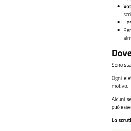
Vot
scr
L’e
Per
alm
Dove
Sono stat
Ogni elet
motivo.
Alcuni se
può esser
Lo scruti