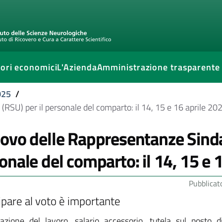
ori economici
L'Azienda
Amministrazione trasparente
025
/
RSU) per il personale del comparto: il 14, 15 e 16 aprile 202
ovo delle Rappresentanze Sindac
onale del comparto: il 14, 15 e 1
Pubblicat
ipare al voto è importante
azione del lavoro, salario accessorio, tutela sul posto d