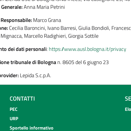
e Generale:
Anna Maria Petrini
 Responsabile:
Marco Grana
one:
Cecilia Baroncini, Ivano Barresi, Giulia Bondioli, Francesc
 Mignacca, Marcello Radighieri, Giorgia Sottile
to dei dati personali
:
https://www.ausl.bologna.it/privacy
ione tribunale di Bologna
n. 8605 del 6 giugno 23
provider:
Lepida S.c.p.A.
CONTATTI
S
PEC
El
URP
Sportello informativo