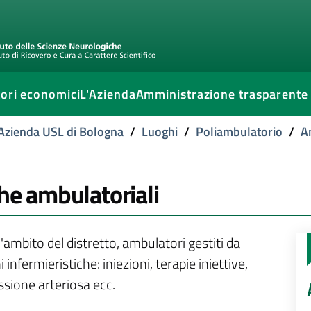
ori economici
L'Azienda
Amministrazione trasparente
l'Azienda USL di Bologna
/
Luoghi
/
Poliambulatorio
/
A
che ambulatoriali
'ambito del distretto, ambulatori gestiti da
nfermieristiche: iniezioni, terapie iniettive,
essione arteriosa ecc.