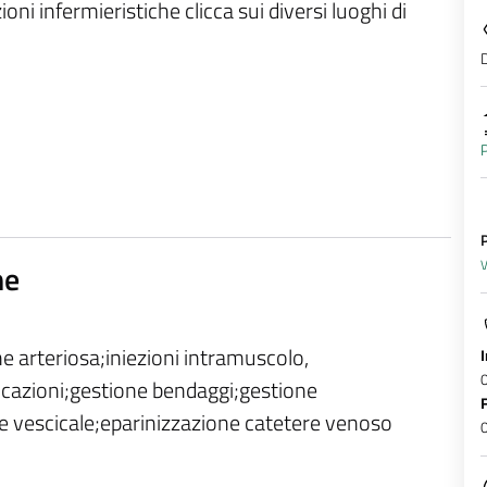
oni infermieristiche clicca sui diversi luoghi di
D
P
ne
V
e arteriosa;iniezioni intramuscolo,
icazioni;gestione bendaggi;gestione
e vescicale;eparinizzazione catetere venoso