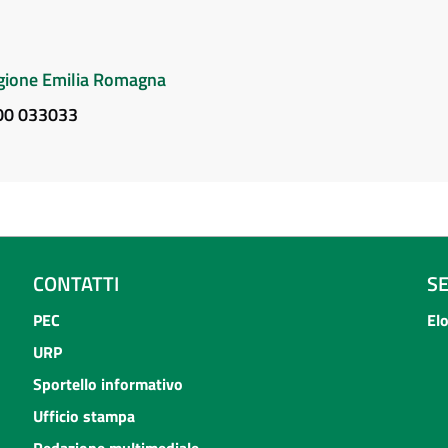
Regione Emilia Romagna
800 033033
CONTATTI
S
PEC
El
URP
Sportello informativo
Ufficio stampa
Redazione multimediale