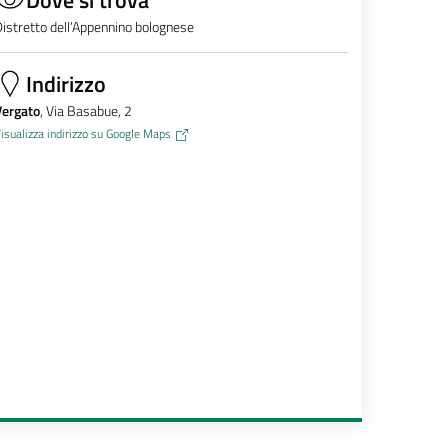
istretto dell’Appennino bolognese
Indirizzo
Vergato
, Via Basabue, 2
isualizza indirizzo su Google Maps