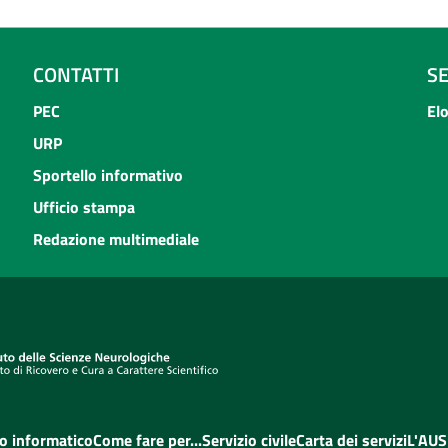
CONTATTI
S
PEC
El
URP
Sportello informativo
Ufficio stampa
Redazione multimediale
o informatico
Come fare per...
Servizio civile
Carta dei servizi
L'AUS