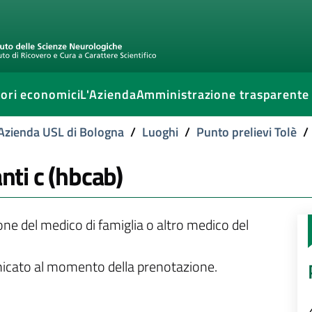
ori economici
L'Azienda
Amministrazione trasparente
l'Azienda USL di Bologna
/
Luoghi
/
Punto prelievi Tolè
/
anti c (hbcab)
ione del medico di famiglia o altro medico del
unicato al momento della prenotazione.