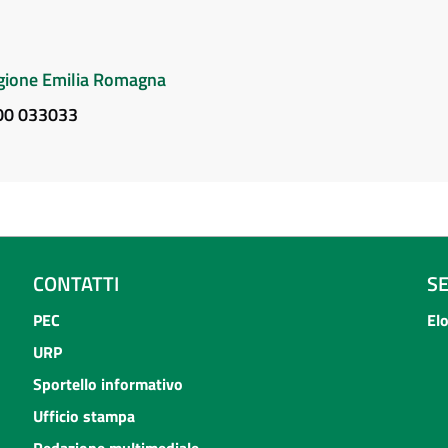
Regione Emilia Romagna
800 033033
CONTATTI
S
PEC
El
URP
Sportello informativo
Ufficio stampa
Redazione multimediale