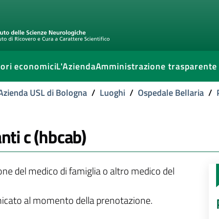
ori economici
L'Azienda
Amministrazione trasparente
l'Azienda USL di Bologna
/
Luoghi
/
Ospedale Bellaria
/
anti c (hbcab)
ione del medico di famiglia o altro medico del
unicato al momento della prenotazione.