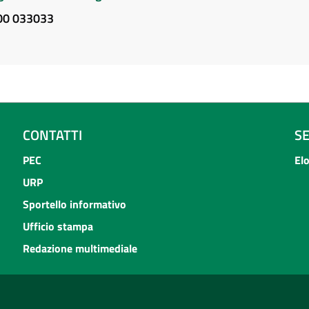
800 033033
CONTATTI
S
PEC
El
URP
Sportello informativo
Ufficio stampa
Redazione multimediale