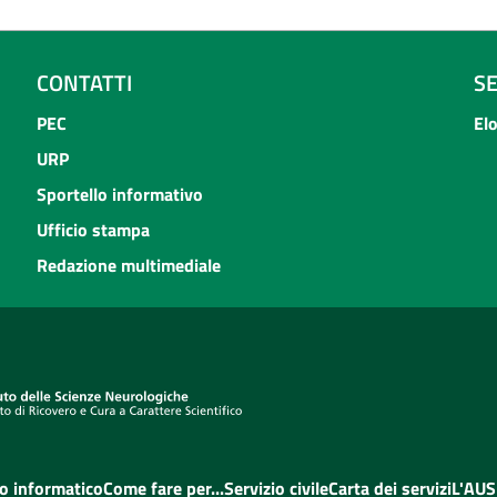
CONTATTI
S
PEC
El
URP
Sportello informativo
Ufficio stampa
Redazione multimediale
o informatico
Come fare per...
Servizio civile
Carta dei servizi
L'AUS