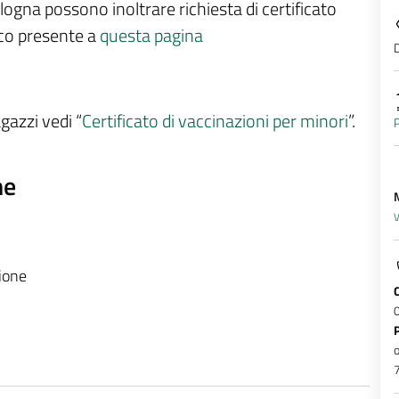
logna possono inoltrare richiesta di certificato
ico presente a
questa pagina
D
agazzi vedi “
Certificato di vaccinazioni per minori
”.
P
ne
M
V
zione
o
7