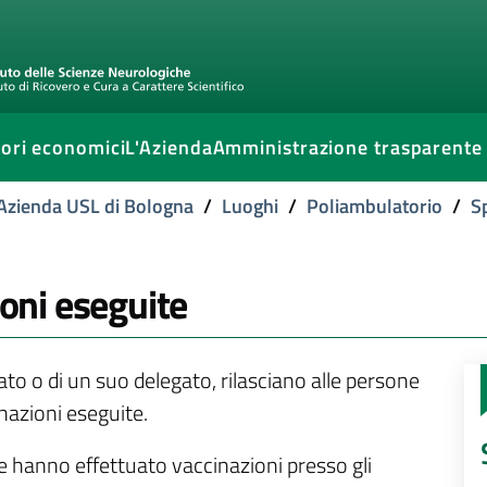
ori economici
L'Azienda
Amministrazione trasparente
l'Azienda USL di Bologna
/
Luoghi
/
Poliambulatorio
/
S
ioni eseguite
ssato o di un suo delegato, rilasciano alle persone
inazioni eseguite.
he hanno effettuato vaccinazioni presso gli