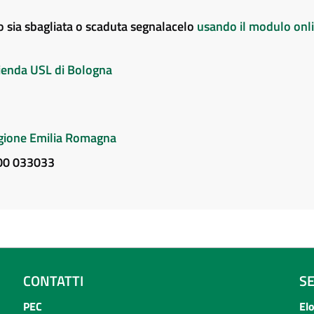
to sia sbagliata o scaduta segnalacelo
usando il modulo onl
Azienda USL di Bologna
Regione Emilia Romagna
800 033033
CONTATTI
S
PEC
El